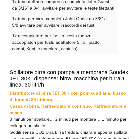
1x tubo dell'aria compressa completo John Guest
da 5/16" a 3/4 avvitare per avvitare le teste filettanti
1x tubo per birra completo John Guest da 3/8" a
5/8 avvitare per avvitare i raccordi dei fusti
1x accoppiatore per fusti a scelta (senza
accoppiatori per fusti, adattatore 5 litri, piatto,
combi, Köpi, triangolare, cestello)
Spillatore birra con pompa a membrana Soudek
JET 30K, dispenser birra, macchina per birra 1-
linea, 30 litri/h
Distributore di birra JET 30K con pompa ad aria, flusso
di birra di 30 litri/ora,
Cassa di birra, Raffreddatore continuo, Raffreddatore a
secco
3 minuti per sballare… 2 minuti per montare… 1 minuto per
collegare = infinito
Goditi senza CO2 Una birra fredda, chiara e appena spillata
- te lo meriti! Il refrigeratore di birra JET 30K è progettato per