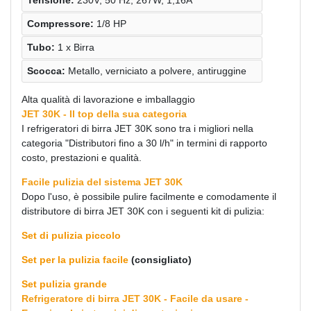
Tensione:
230V, 50 Hz, 267W, 1,16A
Compressore:
1/8 HP
Tubo:
1 x Birra
Scocca:
Metallo, verniciato a polvere, antiruggine
Alta qualità di lavorazione e imballaggio
JET 30K - Il top della sua categoria
I refrigeratori di birra JET 30K sono tra i migliori nella
categoria "Distributori fino a 30 l/h" in termini di rapporto
costo, prestazioni e qualità.
Facile pulizia del sistema JET 30K
Dopo l'uso, è possibile pulire facilmente e comodamente il
distributore di birra JET 30K con i seguenti kit di pulizia:
Set di pulizia piccolo
Set per la pulizia facile
(consigliato)
Set pulizia grande
Refrigeratore di birra JET 30K - Facile da usare -