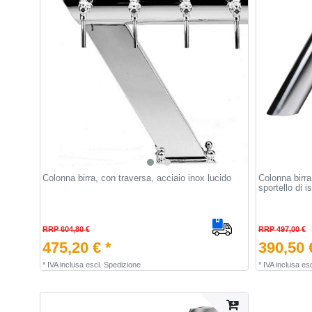
Colonna birra, con traversa, acciaio inox lucido
Colonna birra
sportello di i
RRP 604,80 €
RRP 497,00 €
475,20 € *
390,50 
*
IVA inclusa
escl.
Spedizione
*
IVA inclusa
esc