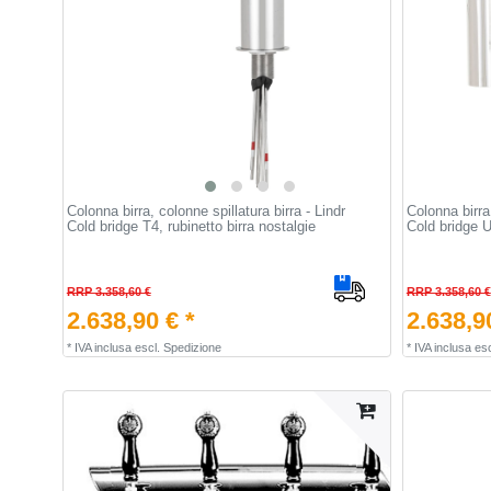
Colonna birra, colonne spillatura birra - Lindr
Colonna birra,
Cold bridge T4, rubinetto birra nostalgie
Cold bridge U
RRP 3.358,60 €
RRP 3.358,60 €
2.638,90 € *
2.638,9
*
IVA inclusa
escl.
Spedizione
*
IVA inclusa
esc