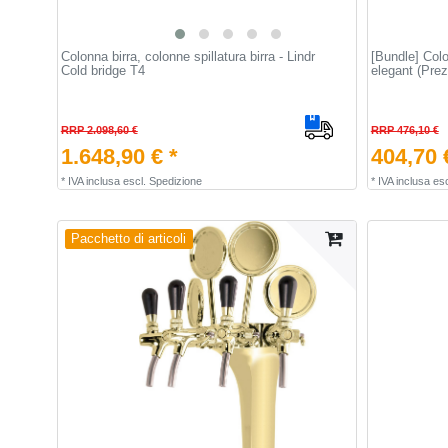
Colonna birra, colonne spillatura birra - Lindr
[Bundle] Colo
Cold bridge T4
elegant (Prez
RRP 2.098,60 €
RRP 476,10 €
1.648,90 € *
404,70 
*
IVA inclusa
escl.
Spedizione
*
IVA inclusa
esc
Pacchetto di articoli