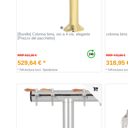
[Bundle] Colonna birra, oro a 4 vie, elegante
colonna birra
(Prezzo del pacchetto)
RRP 531,00 €
RRP 443,66 €
529,64 € *
318,95 
*
IVA inclusa
escl.
Spedizione
*
IVA inclusa
esc