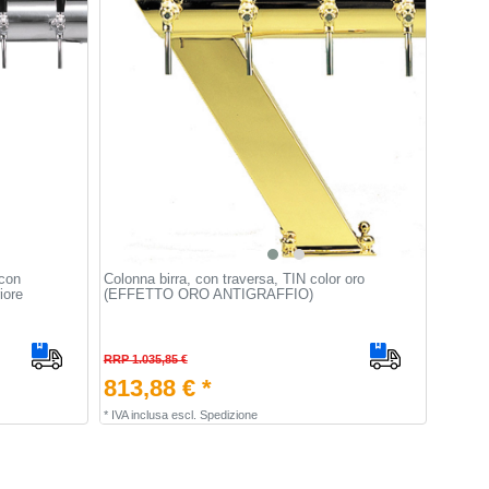
 con
Colonna birra, con traversa, TIN color oro
iore
(EFFETTO ORO ANTIGRAFFIO)
RRP 1.035,85 €
813,88 € *
*
IVA inclusa
escl.
Spedizione