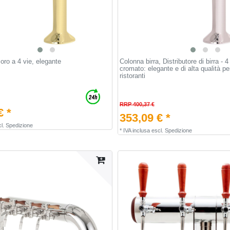
 oro a 4 vie, elegante
Colonna birra, Distributore di birra - 4 f
cromato: elegante e di alta qualità pe
ristoranti
RRP 400,37 €
€ *
353,09 € *
l.
Spedizione
*
IVA inclusa
escl.
Spedizione