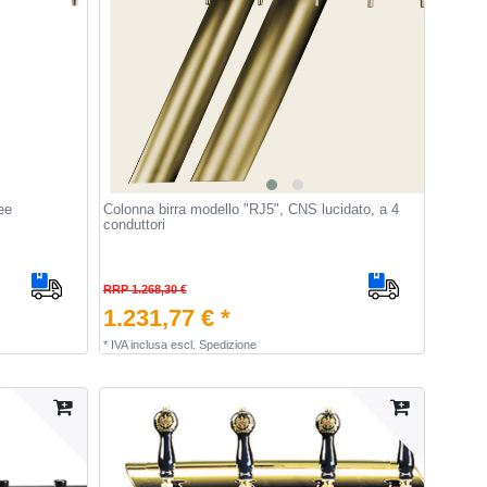
ee
Colonna birra modello "RJ5", CNS lucidato, a 4
conduttori
RRP 1.268,30 €
1.231,77 € *
*
IVA inclusa
escl.
Spedizione