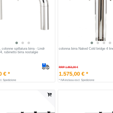
 colonne spillatura birra - Lindr
colonna birra Naked Cold bridge 4 lin
4, rubinetto birra nostalgie
RRP 1.853,00 €
0 € *
1.575,00 € *
l.
Spedizione
*
IVA inclusa
escl.
Spedizione