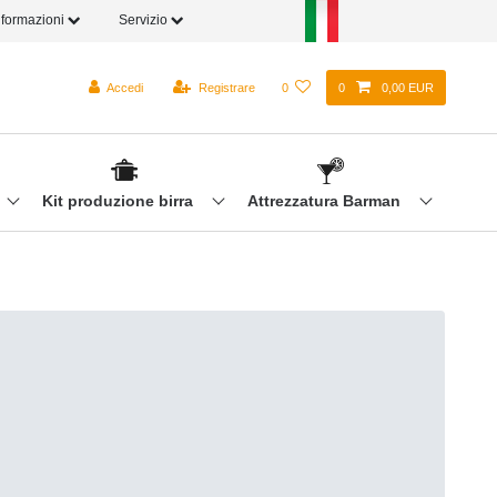
nformazioni
Servizio
Accedi
Registrare
0
0
0,00 EUR
Kit produzione birra
Attrezzatura Barman