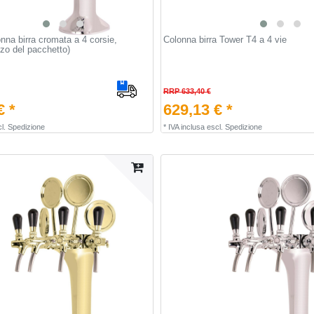
nna birra cromata a 4 corsie,
Colonna birra Tower T4 a 4 vie
zo del pacchetto)
RRP 633,40 €
€ *
629,13 € *
l.
Spedizione
*
IVA inclusa
escl.
Spedizione