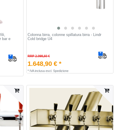
ili,
Colonna birra, colonne spillatura birra - Lindr
r bar e
Cold bridge U4
RRP 2.098,60 €
1.648,90 € *
*
IVA inclusa
escl.
Spedizione