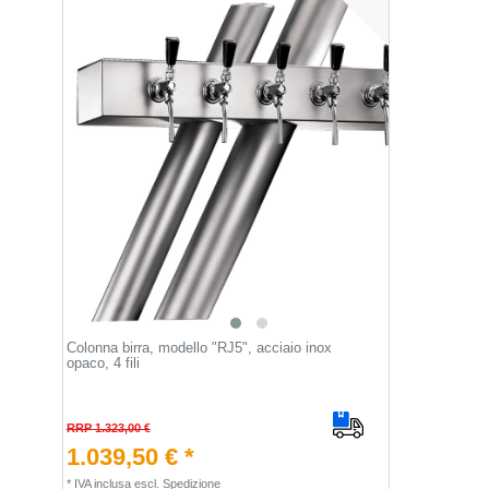
Colonna birra, modello "RJ5", acciaio inox
opaco, 4 fili
RRP 1.323,00 €
1.039,50 € *
*
IVA inclusa
escl.
Spedizione