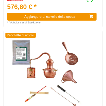
576,80 € *
Aggiungere al carrello della spesa
*
IVA inclusa
escl.
Spedizione
Pacchetto di articoli