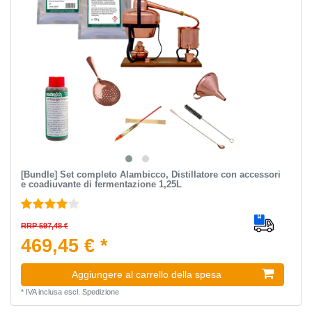
[Bundle] Set completo Alambicco, Distillatore con accessori
e coadiuvante di fermentazione 1,25L
RRP 597,48 €
469,45 € *
Aggiungere al carrello della spesa
*
IVA inclusa
escl.
Spedizione