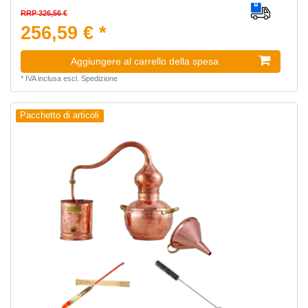
RRP 326,56 €
256,59 € *
Aggiungere al carrello della spesa
*
IVA inclusa
escl.
Spedizione
Pacchetto di articoli