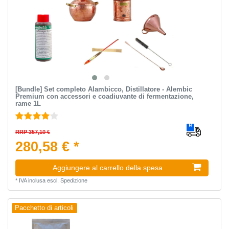
[Bundle] Set completo Alambicco, Distillatore - Alembic
Premium con accessori e coadiuvante di fermentazione,
rame 1L
RRP 357,10 €
280,58 € *
Aggiungere al carrello della spesa
*
IVA inclusa
escl.
Spedizione
Pacchetto di articoli