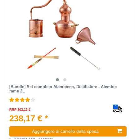
[Bundle] Set completo Alambicco, Distillatore - Alembic
rame 2L
RRP 303,13 €
238,17 € *
Aggiungere al carrello della spesa
*
IVA inclusa
escl.
Spedizione