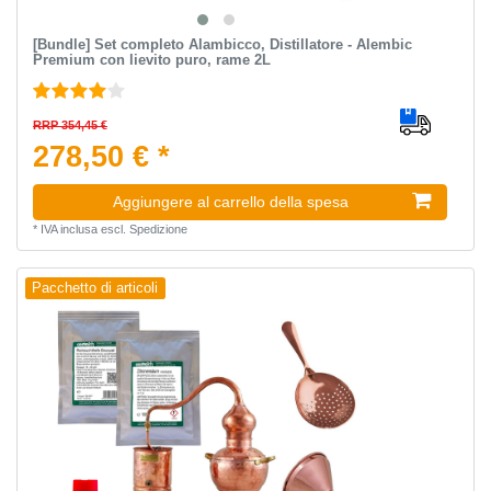
[Bundle] Set completo Alambicco, Distillatore - Alembic
Premium con lievito puro, rame 2L
RRP 354,45 €
278,50 € *
Aggiungere al carrello della spesa
*
IVA inclusa
escl.
Spedizione
Pacchetto di articoli