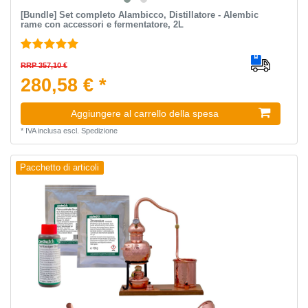
[Bundle] Set completo Alambicco, Distillatore - Alembic
rame con accessori e fermentatore, 2L
RRP 357,10 €
280,58 € *
Aggiungere al carrello della spesa
*
IVA inclusa
escl.
Spedizione
Pacchetto di articoli