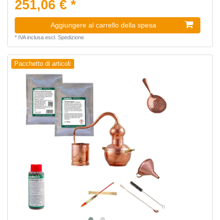
251,06 € *
Aggiungere al carrello della spesa
*
IVA inclusa
escl.
Spedizione
Pacchetto di articoli