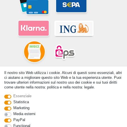
© Copyright 2026 | Tutti i diritti riservati. - Tutti i diritti riservati. Prezzi
Il nostro sito Web utilizza i cookie. Alcuni di questi sono essenziali, altri
ci aiutano a migliorare questo sito Web e la tua esperienza utente. Puoi
incl. 19% di imposta sul valore aggiunto | prezzi base vedi dettaglio
trovare ulteriori informazioni sul nostro uso dei cookie e sui tuoi diritti
articolo | *Si applica alle consegne in Italia!
come utente nella nostra: politica e nella nostra: legale.
Contatto
Withdraw from contract here
Essenziale
Statistica
Marketing
Media esterni
PayPal
Functional