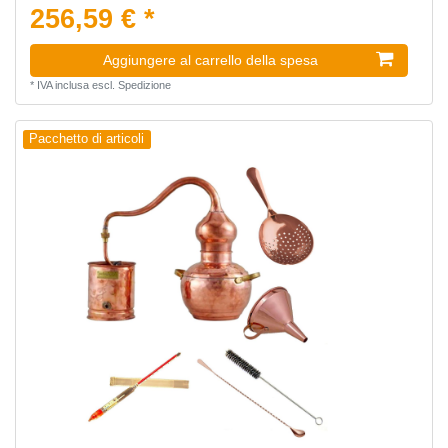
256,59 € *
Aggiungere al carrello della spesa
*
IVA inclusa
escl.
Spedizione
Pacchetto di articoli