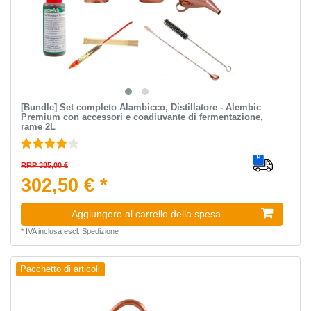
[Bundle] Set completo Alambicco, Distillatore - Alembic
Premium con accessori e coadiuvante di fermentazione,
rame 2L
RRP 385,00 €
302,50 € *
Aggiungere al carrello della spesa
*
IVA inclusa
escl.
Spedizione
Pacchetto di articoli