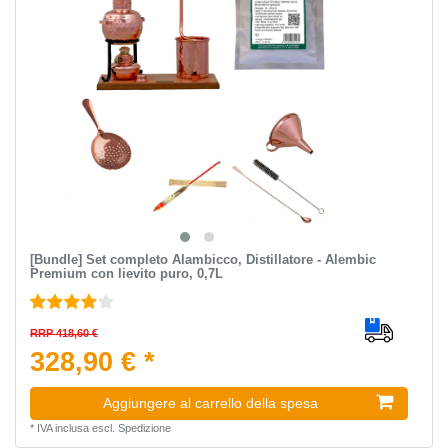
[Bundle] Set completo Alambicco, Distillatore - Alembic
Premium con lievito puro, 0,7L
RRP 418,60 €
328,90 € *
Aggiungere al carrello della spesa
*
IVA inclusa
escl.
Spedizione