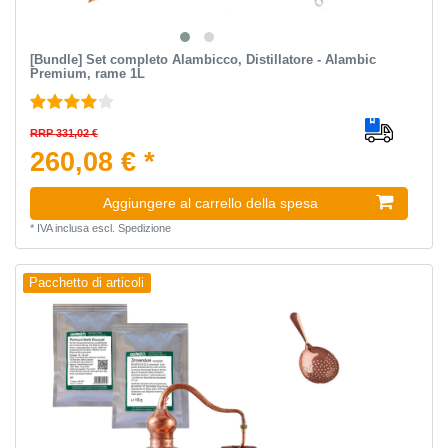
[Bundle] Set completo Alambicco, Distillatore - Alambic
Premium, rame 1L
RRP 331,02 €
260,08 € *
Aggiungere al carrello della spesa
*
IVA inclusa
escl.
Spedizione
Pacchetto di articoli