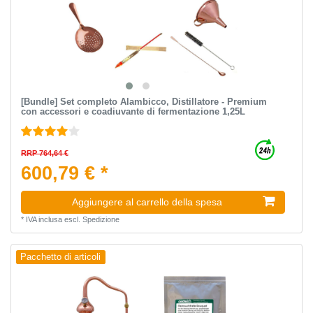
[Bundle] Set completo Alambicco, Distillatore - Premium
con accessori e coadiuvante di fermentazione 1,25L
RRP 764,64 €
600,79 € *
Aggiungere al carrello della spesa
*
IVA inclusa
escl.
Spedizione
Pacchetto di articoli