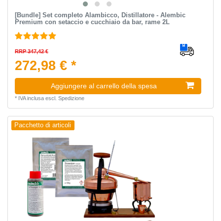
[Bundle] Set completo Alambicco, Distillatore - Alembic
Premium con setaccio e cucchiaio da bar, rame 2L
RRP 347,42 €
272,98 € *
Aggiungere al carrello della spesa
*
IVA inclusa
escl.
Spedizione
Pacchetto di articoli