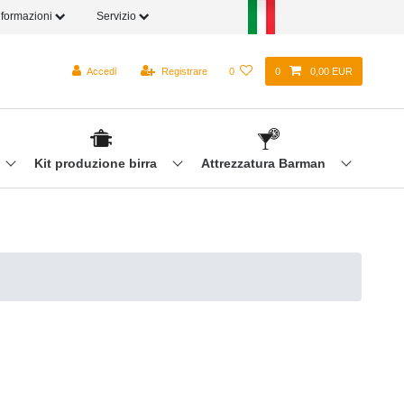
nformazioni
Servizio
Accedi
Registrare
0
0
0,00 EUR
Kit produzione birra
Attrezzatura Barman