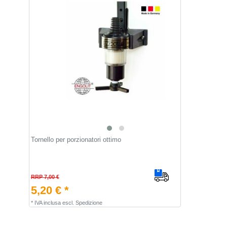
Tornello per porzionatori ottimo
RRP 7,00 €
5,20 € *
*
IVA inclusa
escl.
Spedizione