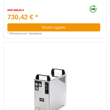
RRP 895,50 €
730,42 € *
Mostra oggetto
*
IVA inclusa
escl.
Spedizione