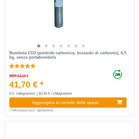
Bombola CO2 (anidride carbonica, biossido di carbonio), 0,5
kg, senza portabombola
RRP 53,10 €
41,70 € *
0.5
chilogrammo
| 83,40 € / chilogrammo
Aggiungere al carrello della spesa
*
IVA inclusa
escl.
Spedizione