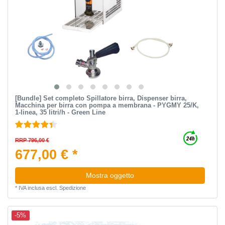
[Bundle] Set completo Spillatore birra, Dispenser birra,
Macchina per birra con pompa a membrana - PYGMY 25/K,
1-linea, 35 litri/h - Green Line
RRP 796,00 €
677,00 € *
Mostra oggetto
*
IVA inclusa
escl.
Spedizione
-5%