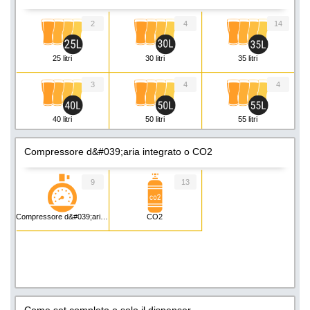
2
4
14
25 litri
30 litri
35 litri
3
4
4
40 litri
50 litri
55 litri
3
Compressore d&#039;aria integrato o CO2
60 litri
9
13
Compressore d&#039;aria integrato
CO2
Come set completo o solo il dispenser