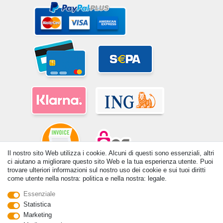
Il nostro sito Web utilizza i cookie. Alcuni di questi sono essenziali, altri
ci aiutano a migliorare questo sito Web e la tua esperienza utente. Puoi
trovare ulteriori informazioni sul nostro uso dei cookie e sui tuoi diritti
come utente nella nostra: politica e nella nostra: legale.
© Copyright 2026 | Tutti i diritti riservati. - Tutti i diritti riservati. Prezzi
incl. 19% di imposta sul valore aggiunto | prezzi base vedi dettaglio
Essenziale
articolo | *Si applica alle consegne in Italia!
Statistica
Contatto
Withdraw from contract here
Marketing