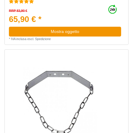
RRP 83,90 €
65,90 € *
Mostra oggetto
*
IVA inclusa
escl.
Spedizione