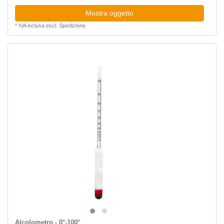
Mostra oggetto
*
IVA inclusa
escl.
Spedizione
Alcolometro - 0°-100°