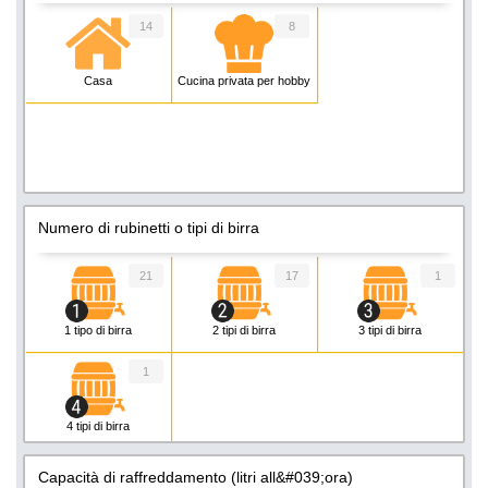
14
8
Casa
Cucina privata per hobby
Numero di rubinetti o tipi di birra
21
17
1
1 tipo di birra
2 tipi di birra
3 tipi di birra
1
4 tipi di birra
Capacità di raffreddamento (litri all&#039;ora)