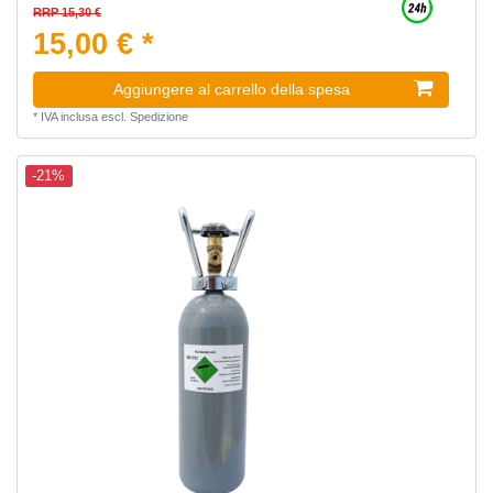
RRP 15,30 €
15,00 € *
Aggiungere al carrello della spesa
*
IVA inclusa
escl.
Spedizione
-21%