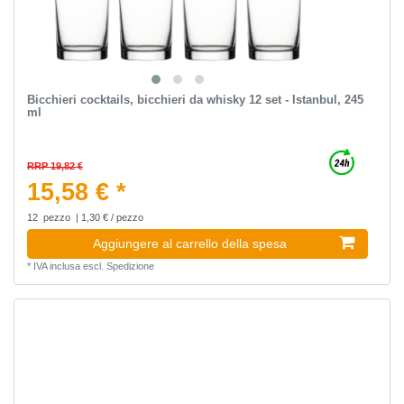
Bicchieri cocktails, bicchieri da whisky 12 set - Istanbul, 245
ml
RRP 19,82 €
15,58 € *
12
pezzo
| 1,30 € / pezzo
Aggiungere al carrello della spesa
*
IVA inclusa
escl.
Spedizione