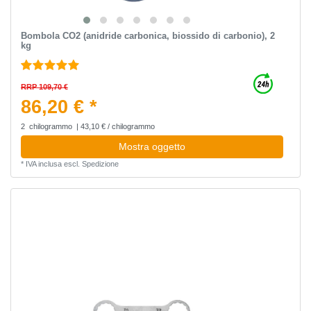
Bombola CO2 (anidride carbonica, biossido di carbonio), 2
kg
RRP 109,70 €
86,20 € *
2
chilogrammo
| 43,10 € / chilogrammo
Mostra oggetto
*
IVA inclusa
escl.
Spedizione