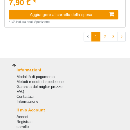
7,90 € *
Aggiungere al carrello della spesa
*
IVA inclusa
escl.
Spedizione
1
2
3
Informazioni
Modalità di pagamento
Metodi e costi di spedizione
Garanzia del miglior prezzo
FAQ
Сontattaci
Informazione
Il mio Account
Accedi
Registrati
carrello