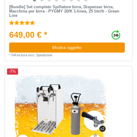
[Bundle] Set completo Spillatore birra, Dispenser birra,
Macchina per birra - PYGMY 20/K 1-linea, 25 litri/h - Green
Line
649,00 € *
Mostra oggetto
*
IVA inclusa
escl.
Spedizione
-7%