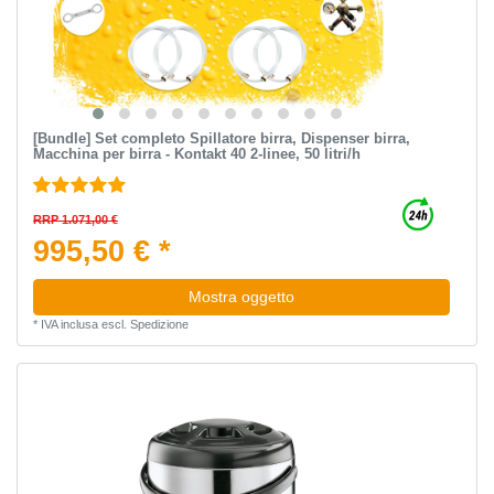
[Bundle] Set completo Spillatore birra, Dispenser birra,
Macchina per birra - Kontakt 40 2-linee, 50 litri/h
RRP 1.071,00 €
995,50 € *
Mostra oggetto
*
IVA inclusa
escl.
Spedizione