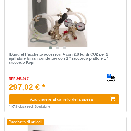
[Bundle] Pacchetto accessori 4 con 2,0 kg di CO2 per 2
spillatore birran conduttivi con 1 * raccordo piatto e 1 *
raccordo Köpi
RRP 343,90 €
297,02 € *
Aggiungere al carrello della spesa
*
IVA inclusa
escl.
Spedizione
Pacchetto di articoli