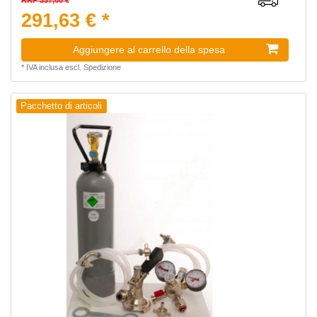
RRP 337,00 €
291,63 € *
Aggiungere al carrello della spesa
*
IVA inclusa
escl.
Spedizione
Pacchetto di articoli