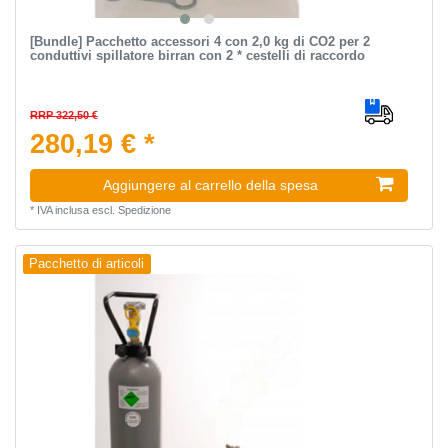
[Bundle] Pacchetto accessori 4 con 2,0 kg di CO2 per 2
conduttivi spillatore birran con 2 * cestelli di raccordo
RRP 322,50 €
280,19 € *
Aggiungere al carrello della spesa
*
IVA inclusa
escl.
Spedizione
Pacchetto di articoli