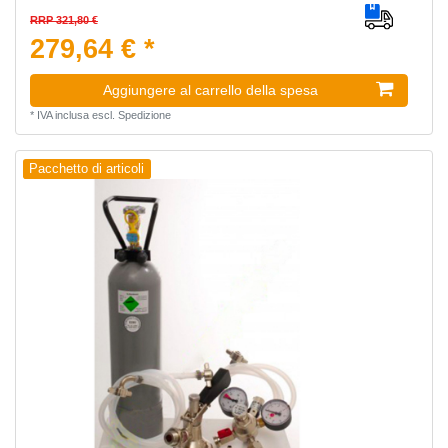
RRP 321,80 €
279,64 € *
Aggiungere al carrello della spesa
*
IVA inclusa
escl.
Spedizione
Pacchetto di articoli