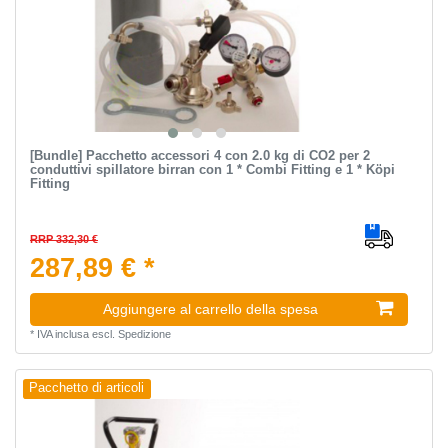
[Bundle] Pacchetto accessori 4 con 2.0 kg di CO2 per 2
conduttivi spillatore birran con 1 * Combi Fitting e 1 * Köpi
Fitting
RRP 332,30 €
287,89 € *
Aggiungere al carrello della spesa
*
IVA inclusa
escl.
Spedizione
Pacchetto di articoli