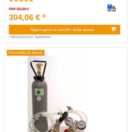
RRP 352,80 €
304,06 € *
Aggiungere al carrello della spesa
*
IVA inclusa
escl.
Spedizione
Pacchetto di articoli