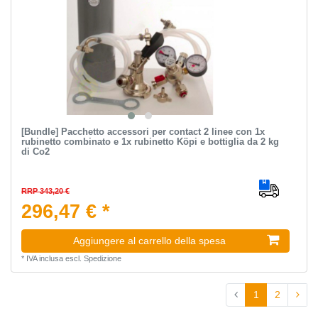
[Bundle] Pacchetto accessori per contact 2 linee con 1x
rubinetto combinato e 1x rubinetto Köpi e bottiglia da 2 kg
di Co2
RRP 343,20 €
296,47 € *
Aggiungere al carrello della spesa
*
IVA inclusa
escl.
Spedizione
1
2