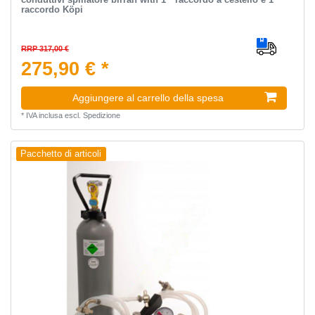
raccordo Köpi
RRP 317,00 €
275,90 € *
Aggiungere al carrello della spesa
*
IVA inclusa
escl.
Spedizione
Pacchetto di articoli