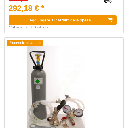
RRP 337,70 €
292,18 € *
Aggiungere al carrello della spesa
*
IVA inclusa
escl.
Spedizione
Pacchetto di articoli