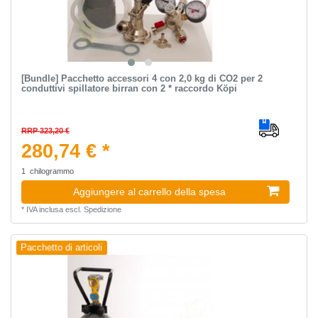
[Bundle] Pacchetto accessori 4 con 2,0 kg di CO2 per 2
conduttivi spillatore birran con 2 * raccordo Köpi
RRP 323,20 €
280,74 € *
1
chilogrammo
Aggiungere al carrello della spesa
*
IVA inclusa
escl.
Spedizione
Pacchetto di articoli