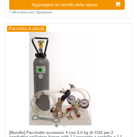
Aggiungere al carrello della spesa
*
IVA inclusa
escl.
Spedizione
Pacchetto di articoli
[Bundle] Pacchetto accessori 4 con 2.0 kg di CO2 per 2
conduttivi spillatore birran with 1 * raccordo a cestello e 1 *