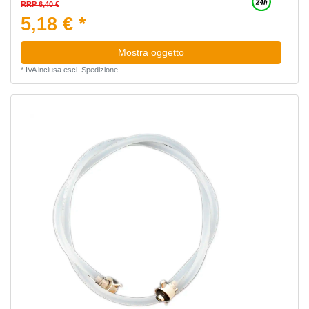
RRP 6,40 €
5,18 € *
Mostra oggetto
*
IVA inclusa
escl.
Spedizione