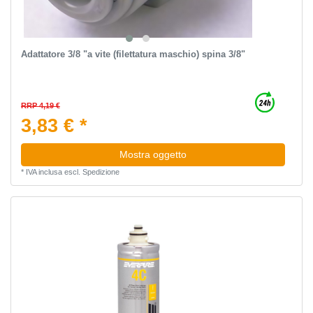
Adattatore 3/8 "a vite (filettatura maschio) spina 3/8"
RRP 4,19 €
3,83 € *
Mostra oggetto
*
IVA inclusa
escl.
Spedizione