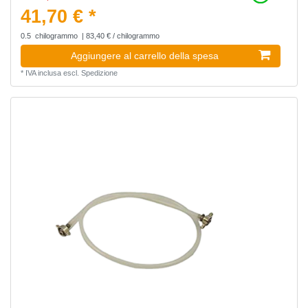
41,70 € *
0.5
chilogrammo
| 83,40 € / chilogrammo
Aggiungere al carrello della spesa
*
IVA inclusa
escl.
Spedizione