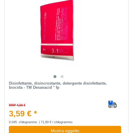
Disinfettante, disincrostante, detergente disinfettante,
biocida - TM Desanacid ° fp
RRP 4,56 €
3,59 € *
0.045
chilogrammo
| 71,80 € / chilogrammo
Mostra oggetto