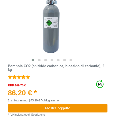
Bombola CO2 (anidride carbonica, biossido di carbonio), 2
kg
RRP 109,70 €
86,20 € *
2
chilogrammo
| 43,10 € / chilogrammo
Mostra oggetto
*
IVA inclusa
escl.
Spedizione