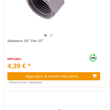
Adattatore 3/8 "Vite 1/2"
RRP 5,59 €
4,39 € *
Aggiungere al carrello della spesa
*
IVA inclusa
escl.
Spedizione