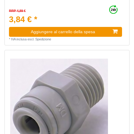
RRP 4,89 €
3,84 € *
Aggiungere al carrello della spesa
*
IVA inclusa
escl.
Spedizione