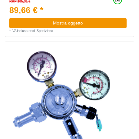
RRP 105,31 €
89,66 € *
Mostra oggetto
*
IVA inclusa
escl.
Spedizione