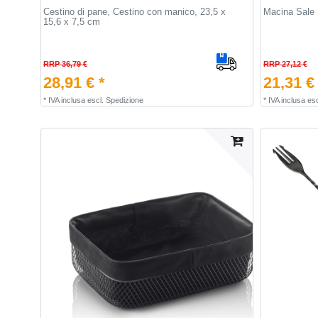
Cestino di pane, Cestino con manico, 23,5 x
Macina Sale S
15,6 x 7,5 cm
RRP 36,79 €
RRP 27,12 €
28,91 € *
21,31 €
*
IVA inclusa
escl.
Spedizione
*
IVA inclusa
esc