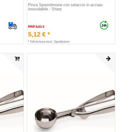
Pinza Spremilimone con setaccio in acciaio
inossidabile - Sharp
RRP 6,51 €
5,12 € *
*
IVA inclusa
escl.
Spedizione