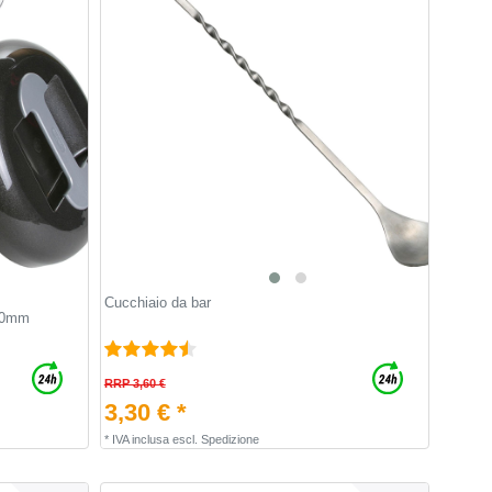
Cucchiaio da bar
40mm
RRP 3,60 €
3,30 € *
*
IVA inclusa
escl.
Spedizione