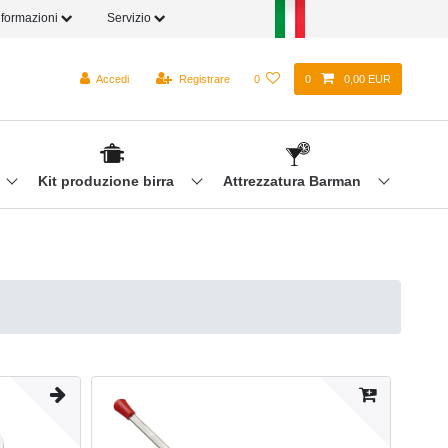
nformazioni
Servizio
Accedi
Registrare
0
0
0,00 EUR
Kit produzione birra
Attrezzatura Barman