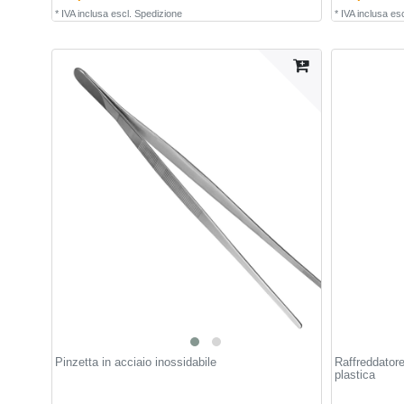
*
IVA inclusa
escl.
Spedizione
*
IVA inclusa
esc
Pinzetta in acciaio inossidabile
Raffreddator
plastica