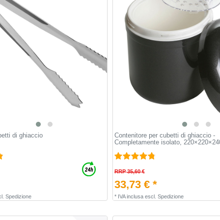
etti di ghiaccio
Contenitore per cubetti di ghiaccio -
Completamente isolato, 220×220×2
RRP 35,60 €
33,73 € *
l.
Spedizione
*
IVA inclusa
escl.
Spedizione