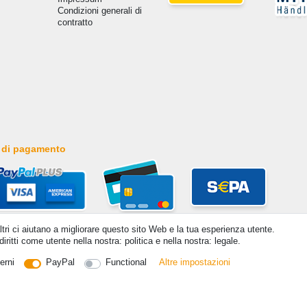
Condizioni generali di
contratto
 di pagamento
altri ci aiutano a migliorare questo sito Web e la tua esperienza utente.
iritti come utente nella nostra: politica e nella nostra: legale.
erni
PayPal
Functional
Altre impostazioni
itti riservati. Prezzi incl. 19% di imposta sul valore aggiunto | prezzi base vedi dettaglio articolo | *Si applica all