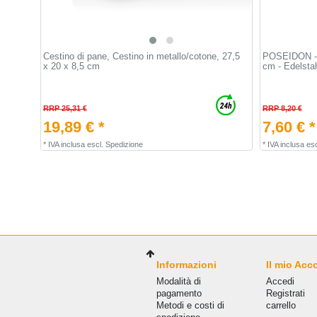
Cestino di pane, Cestino in metallo/cotone, 27,5
POSEIDON - C
x 20 x 8,5 cm
cm - Edelsta
RRP 25,31 €
RRP 8,20 €
19,89 € *
7,60 € *
*
IVA inclusa
escl.
Spedizione
*
IVA inclusa
esc
Informazioni
Il mio Acc
Modalità di
Accedi
pagamento
Registrati
Metodi e costi di
carrello