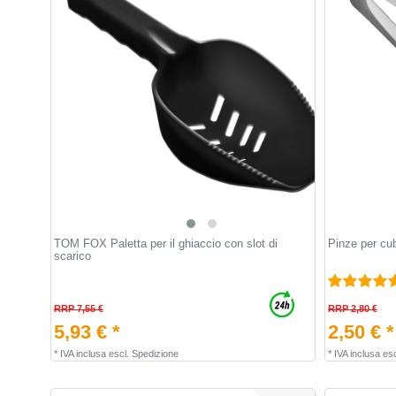
TOM FOX Paletta per il ghiaccio con slot di
Pinze per cub
scarico
RRP 7,55 €
RRP 2,80 €
5,93 € *
2,50 € *
*
IVA inclusa
escl.
Spedizione
*
IVA inclusa
esc