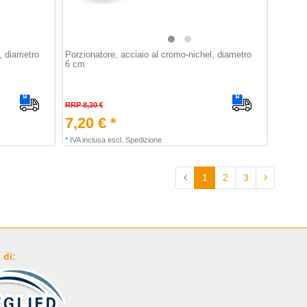
, diametro
Porzionatore, acciaio al cromo-nichel, diametro
6 cm
RRP 8,30 €
7,20 € *
*
IVA inclusa
escl.
Spedizione
1
2
3
 di: