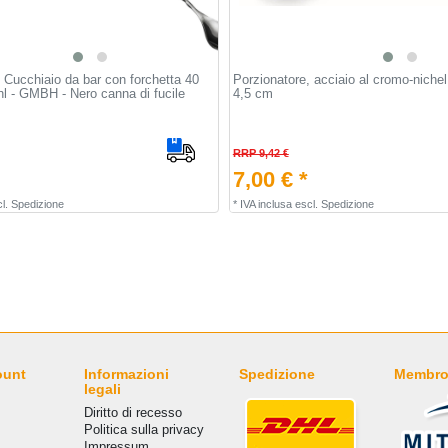
ucchiaio da bar con forchetta 40
Porzionatore, acciaio al cromo-nichel
hl - GMBH - Nero canna di fucile
4,5 cm
RRP 9,42 €
7,00 € *
l.
Spedizione
*
IVA inclusa
escl.
Spedizione
ount
Informazioni
Spedizione
Membro
legali
Diritto di recesso
Politica sulla privacy
Impressum