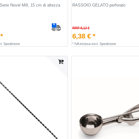
erie Novel Mill, 15 cm di altezza
RASSOIO GELATO perforato
RRP 8,12 €
 *
6,38 € *
l.
Spedizione
*
IVA inclusa
escl.
Spedizione