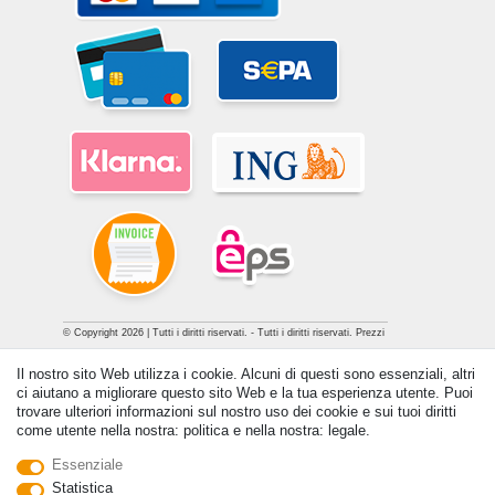
© Copyright 2026 | Tutti i diritti riservati. - Tutti i diritti riservati. Prezzi
incl. 19% di imposta sul valore aggiunto | prezzi base vedi dettaglio
Il nostro sito Web utilizza i cookie. Alcuni di questi sono essenziali, altri
articolo | *Si applica alle consegne in Italia!
ci aiutano a migliorare questo sito Web e la tua esperienza utente. Puoi
trovare ulteriori informazioni sul nostro uso dei cookie e sui tuoi diritti
Contatto
Withdraw from contract here
come utente nella nostra: politica e nella nostra: legale.
Essenziale
Statistica