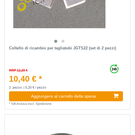
Coltello di ricambio per tagliatubi JGTS22 (set di 2 pezzi)
RRP 12,20 €
10,40 € *
2
pezzo
| 5,20 € / pezzo
Aggiungere al carrello della spesa
*
IVA inclusa
escl.
Spedizione