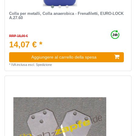
Colla per metalli, Colla anaerobica - Frenafiletti, EURO-LOCK
A.27.60
RRP 18,00 €
14,07 € *
Aggiungere al carrello della spesa
*
IVA inclusa
escl.
Spedizione