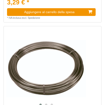
3,29 € *
Aggiungere al carrello della spesa
*
IVA inclusa
escl.
Spedizione