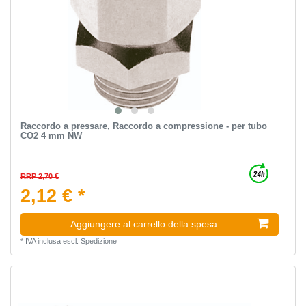
Raccordo a pressare, Raccordo a compressione - per tubo
CO2 4 mm NW
RRP 2,70 €
2,12 € *
Aggiungere al carrello della spesa
*
IVA inclusa
escl.
Spedizione