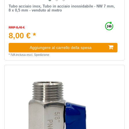
Tubo acciaio inox, Tubo in acciaio inossidabile - NW 7 mm,
8 x 0,5 mm - venduto al metro
RRP 8,40 €
8,00 € *
Aggiungere al carrello della spesa
*
IVA inclusa
escl.
Spedizione