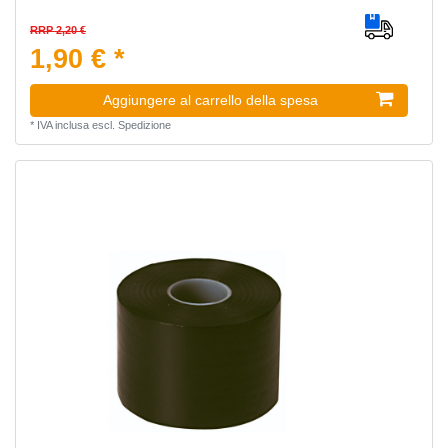
RRP 2,20 €
1,90 € *
Aggiungere al carrello della spesa
*
IVA inclusa
escl.
Spedizione