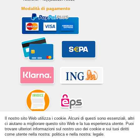
Modalità di pagamento
Il nostro sito Web utilizza i cookie. Alcuni di questi sono essenziali, altri
ci aiutano a migliorare questo sito Web e la tua esperienza utente. Puoi
© Copyright 2026 | Tutti i diritti riservati. - Tutti i diritti riservati. Prezzi
trovare ulteriori informazioni sul nostro uso dei cookie e sui tuoi diritti
incl. 19% di imposta sul valore aggiunto | prezzi base vedi dettaglio
come utente nella nostra: politica e nella nostra: legale.
articolo | *Si applica alle consegne in Italia!