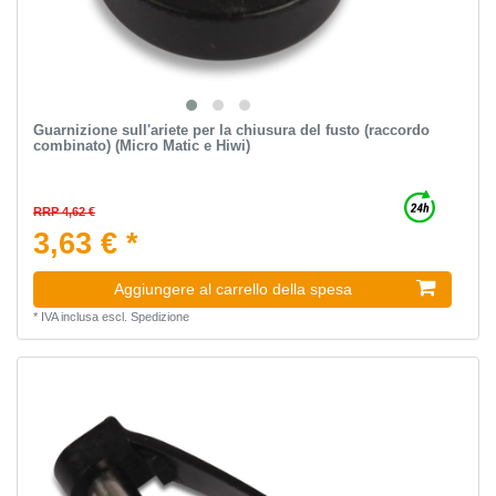
Guarnizione sull'ariete per la chiusura del fusto (raccordo
combinato) (Micro Matic e Hiwi)
RRP 4,62 €
3,63 € *
Aggiungere al carrello della spesa
*
IVA inclusa
escl.
Spedizione