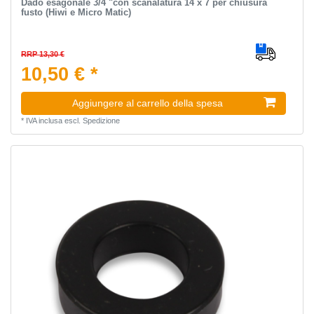
Dado esagonale 3/4 "con scanalatura 14 x 7 per chiusura
fusto (Hiwi e Micro Matic)
RRP 13,30 €
10,50 € *
Aggiungere al carrello della spesa
*
IVA inclusa
escl.
Spedizione