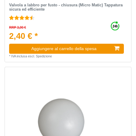
Valvola a labbro per fusto - chiusura (Micro Matic) Tappatura
sicura ed efficiente
RRP 3,00 €
2,40 € *
Aggiungere al carrello della spesa
*
IVA inclusa
escl.
Spedizione