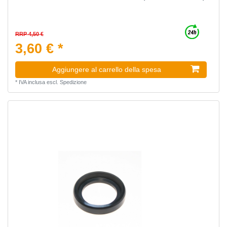
RRP 4,50 €
3,60 € *
Aggiungere al carrello della spesa
*
IVA inclusa
escl.
Spedizione