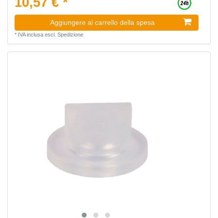
10,57 € *
Aggiungere al carrello della spesa
*
IVA inclusa
escl.
Spedizione