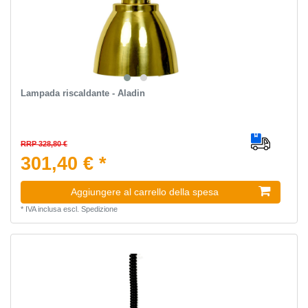
Lampada riscaldante - Aladin
RRP 328,80 €
301,40 € *
Aggiungere al carrello della spesa
*
IVA inclusa
escl.
Spedizione