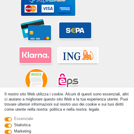
Il nostro sito Web utilizza i cookie. Alcuni di questi sono essenziali, altri
ci aiutano a migliorare questo sito Web e la tua esperienza utente. Puoi
© Copyright 2026 | Tutti i diritti riservati. - Tutti i diritti riservati. Prezzi
trovare ulteriori informazioni sul nostro uso dei cookie e sui tuoi diritti
incl. 19% di imposta sul valore aggiunto | prezzi base vedi dettaglio
come utente nella nostra: politica e nella nostra: legale.
articolo | *Si applica alle consegne in Italia!
Essenziale
Contatto
Withdraw from contract here
Statistica
Marketing