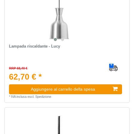
Lampada riscaldante - Lucy
RRP 68,40 €
62,70 € *
Aggiungere al carrello della spesa
*
IVA inclusa
escl.
Spedizione