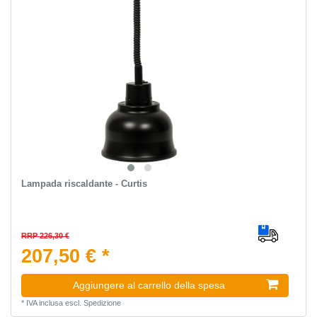
Lampada riscaldante - Curtis
RRP 226,30 €
207,50 € *
Aggiungere al carrello della spesa
*
IVA inclusa
escl.
Spedizione