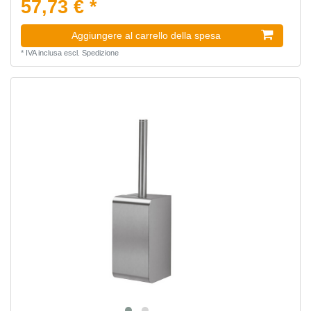
57,73 € *
Aggiungere al carrello della spesa
*
IVA inclusa
escl.
Spedizione