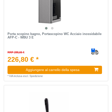
Porta scopino bagno, Portascopino WC Acciaio inossidabile
AFP-C - WBU 3 E
RRP 288,65 €
226,80 € *
Aggiungere al carrello della spesa
*
IVA inclusa
escl.
Spedizione