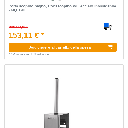
Porta scopino bagno, Portascopino WC Acciaio inossidabile
- MQTBHE
RRP 194,87 €
153,11 € *
Aggiungere al carrello della spesa
*
IVA inclusa
escl.
Spedizione