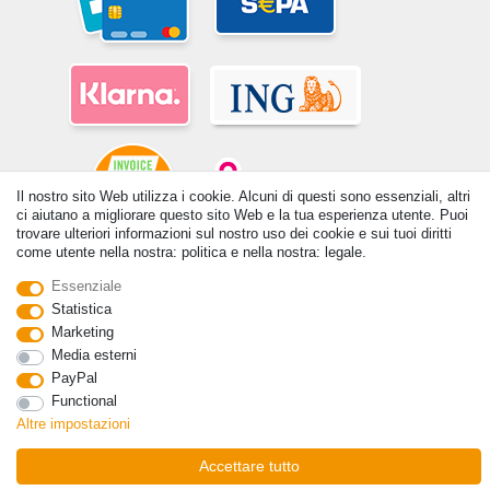
Il nostro sito Web utilizza i cookie. Alcuni di questi sono essenziali, altri
ci aiutano a migliorare questo sito Web e la tua esperienza utente. Puoi
trovare ulteriori informazioni sul nostro uso dei cookie e sui tuoi diritti
come utente nella nostra: politica e nella nostra: legale.
© Copyright 2026 | Tutti i diritti riservati. - Tutti i diritti riservati. Prezzi
Essenziale
incl. 19% di imposta sul valore aggiunto | prezzi base vedi dettaglio
articolo | *Si applica alle consegne in Italia!
Statistica
Marketing
Contatto
Withdraw from contract here
Media esterni
PayPal
Functional
Altre impostazioni
Accettare tutto