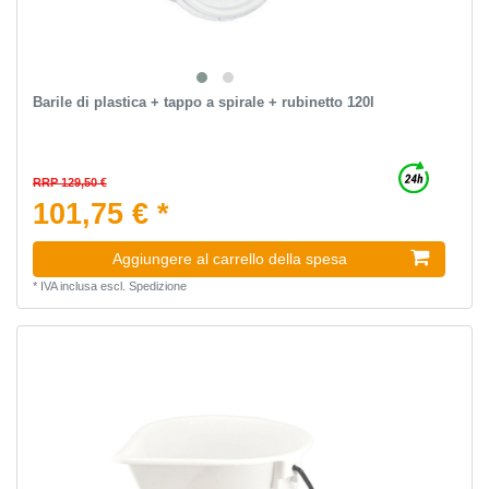
Barile di plastica + tappo a spirale + rubinetto 120l
RRP 129,50 €
101,75 € *
Aggiungere al carrello della spesa
*
IVA inclusa
escl.
Spedizione