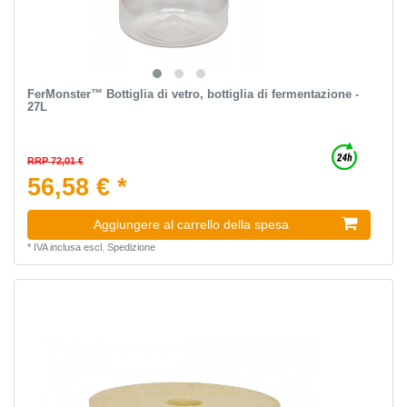
FerMonster™ Bottiglia di vetro, bottiglia di fermentazione -
27L
RRP 72,01 €
56,58 € *
Aggiungere al carrello della spesa
*
IVA inclusa
escl.
Spedizione