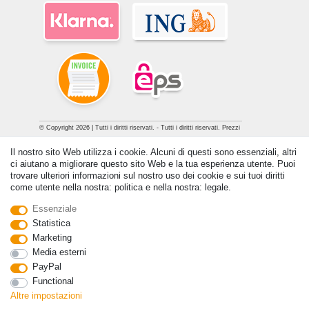
© Copyright 2026 | Tutti i diritti riservati. - Tutti i diritti riservati. Prezzi
incl. 19% di imposta sul valore aggiunto | prezzi base vedi dettaglio
Il nostro sito Web utilizza i cookie. Alcuni di questi sono essenziali, altri
articolo | *Si applica alle consegne in Italia!
ci aiutano a migliorare questo sito Web e la tua esperienza utente. Puoi
trovare ulteriori informazioni sul nostro uso dei cookie e sui tuoi diritti
Contatto
Withdraw from contract here
come utente nella nostra: politica e nella nostra: legale.
Essenziale
Statistica
Marketing
Media esterni
PayPal
Functional
Altre impostazioni