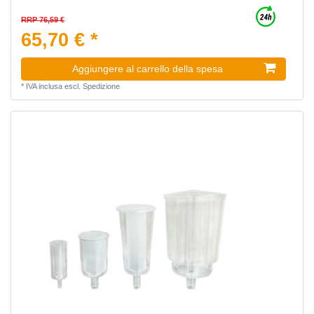
RRP 76,59 €
65,70 € *
Aggiungere al carrello della spesa
*
IVA inclusa
escl.
Spedizione