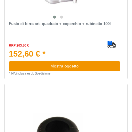
Fusto di birra art. quadrato + coperchio + rubinetto 100l
RRP 203,50 €
152,60 € *
Mostra oggetto
*
IVA inclusa
escl.
Spedizione