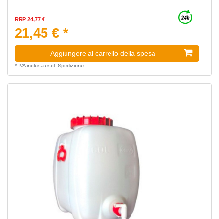
RRP 24,77 €
21,45 € *
Aggiungere al carrello della spesa
*
IVA inclusa
escl.
Spedizione