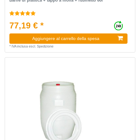
Barile di plastica + tappo a molla + rubinetto 60l
77,19 € *
Aggiungere al carrello della spesa
*
IVA inclusa
escl.
Spedizione