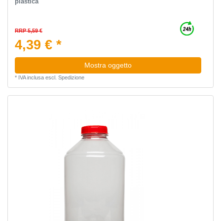
plastica
RRP 5,59 €
4,39 € *
Mostra oggetto
*
IVA inclusa
escl.
Spedizione