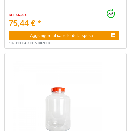
RRP 96,02 €
75,44 € *
Aggiungere al carrello della spesa
*
IVA inclusa
escl.
Spedizione