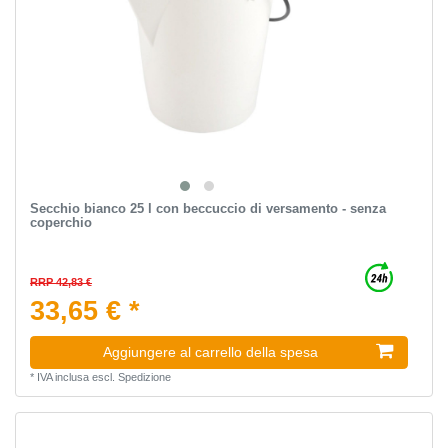
Secchio bianco 25 l con beccuccio di versamento - senza
coperchio
RRP 42,83 €
33,65 € *
Aggiungere al carrello della spesa
*
IVA inclusa
escl.
Spedizione