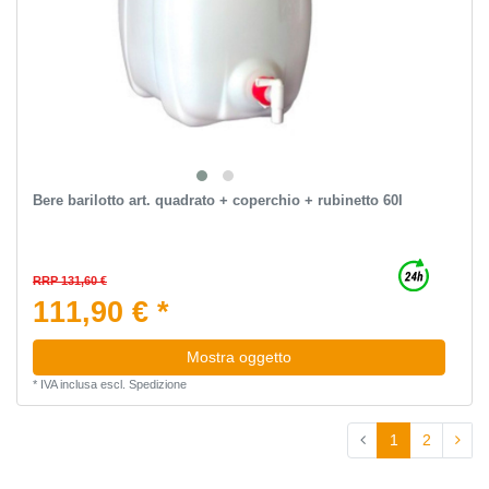
Bere barilotto art. quadrato + coperchio + rubinetto 60l
RRP 131,60 €
111,90 € *
Mostra oggetto
*
IVA inclusa
escl.
Spedizione
1
2