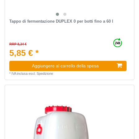
Tappo di fermentazione DUPLEX 0 per botti fino a 60 l
RRP 8,34 €
5,85 € *
Aggiungere al carrello della spesa
*
IVA inclusa
escl.
Spedizione