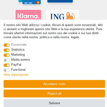
Il nostro sito Web utilizza i cookie. Alcuni di questi sono essenziali, altri
ci aiutano a migliorare questo sito Web e la tua esperienza utente. Puoi
trovare ulteriori informazioni sul nostro uso dei cookie e sui tuoi diritti
come utente nella nostra: politica e nella nostra: legale.
Essenziale
Statistica
© Copyright 2026 | Tutti i diritti riservati. - Tutti i diritti riservati. Prezzi
Marketing
incl. 19% di imposta sul valore aggiunto | prezzi base vedi dettaglio
Media esterni
articolo | *Si applica alle consegne in Italia!
PayPal
Functional
Contatto
Withdraw from contract here
Altre impostazioni
Accettare tutto
Reject all
Salvare