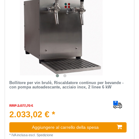
Bollitore per vin brulè, Riscaldatore continuo per bevande -
con pompa autoadescante, acciaio inox, 2 linee 6 kW
RRP 2.077,70 €
2.033,02 € *
Aggiungere al carrello della spesa
*
IVA inclusa
escl.
Spedizione