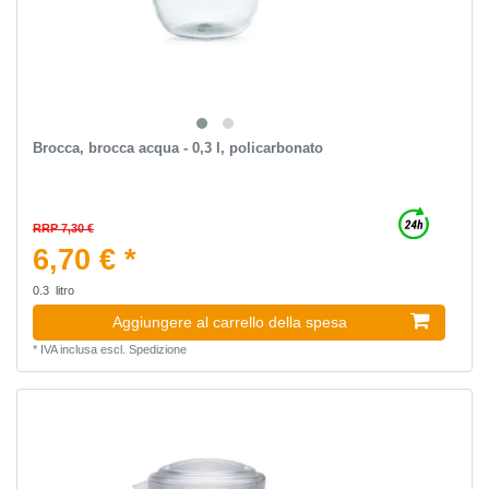
Brocca, brocca acqua - 0,3 l, policarbonato
RRP 7,30 €
6,70 € *
0.3
litro
Aggiungere al carrello della spesa
*
IVA inclusa
escl.
Spedizione