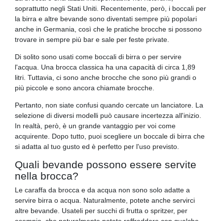
soprattutto negli Stati Uniti. Recentemente, però, i boccali per
la birra e altre bevande sono diventati sempre più popolari
anche in Germania, così che le pratiche brocche si possono
trovare in sempre più bar e sale per feste private.
Di solito sono usati come boccali di birra o per servire
l'acqua. Una brocca classica ha una capacità di circa 1,89
litri. Tuttavia, ci sono anche brocche che sono più grandi o
più piccole e sono ancora chiamate brocche.
Pertanto, non siate confusi quando cercate un lanciatore. La
selezione di diversi modelli può causare incertezza all'inizio.
In realtà, però, è un grande vantaggio per voi come
acquirente. Dopo tutto, puoi scegliere un boccale di birra che
si adatta al tuo gusto ed è perfetto per l'uso previsto.
Quali bevande possono essere servite
nella brocca?
Le caraffa da brocca e da acqua non sono solo adatte a
servire birra o acqua. Naturalmente, potete anche servirci
altre bevande. Usateli per succhi di frutta o spritzer, per
esempio, che naturalmente potete raffreddare con qualche