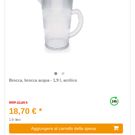
Brocca, brocca acqua - 1,9 l, acrilico
RRP 21,50 €
18,70 € *
1.9
litro
Aggiungere al carrello della spesa