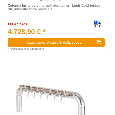
Colonna birra, colonne spillatura birra - Lindr Cold bridge
H8, rubinetto birra nostalgie
RRP 6.018,60 €
4.728,90 € *
Aggiungere al carrello della spesa
*
IVA inclusa
escl.
Spedizione