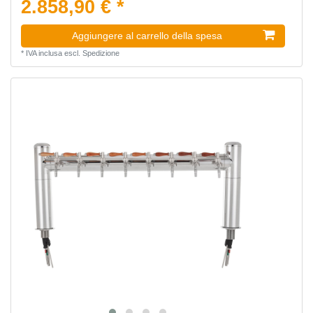
2.858,90 € *
Aggiungere al carrello della spesa
*
IVA inclusa
escl.
Spedizione