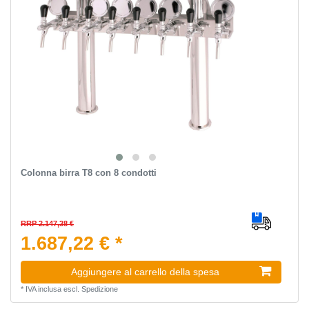
Сolonna birra T8 con 8 condotti
RRP 2.147,38 €
1.687,22 € *
Aggiungere al carrello della spesa
*
IVA inclusa
escl.
Spedizione