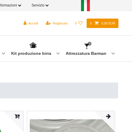
nformazioni
Servizio
Accedi
Registrare
0
0
0,00 EUR
Kit produzione birra
Attrezzatura Barman