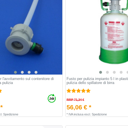
 l'avvitamento sul contenitore di
Fusto per pulizia impianto 5 l in plast
a pulizia
pulizia dello spillatore di birra
RRP 71,34 €
 *
56,06 € *
l.
Spedizione
*
IVA inclusa
escl.
Spedizione