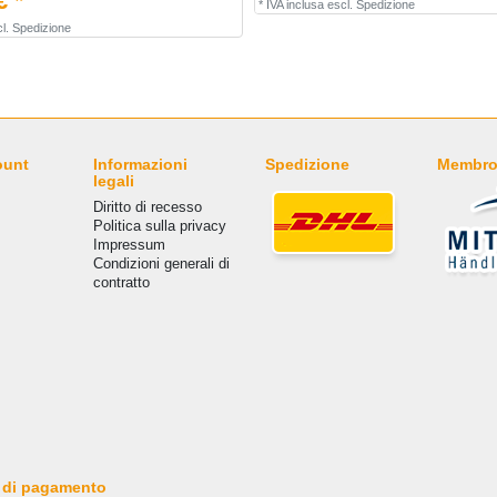
€ *
*
IVA inclusa
escl.
Spedizione
l.
Spedizione
ount
Informazioni
Spedizione
Membro
legali
Diritto di recesso
Politica sulla privacy
Impressum
Condizioni generali di
contratto
 di pagamento