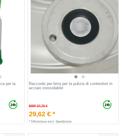
ica per la
Raccordo per birra per la pulizia di contenitori in
acciaio inossidabile
RRP 37,70 €
29,62 € *
*
IVA inclusa
escl.
Spedizione