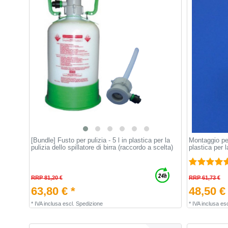
[Bundle] Fusto per pulizia - 5 l in plastica per la
Montaggio per
pulizia dello spillatore di birra (raccordo a scelta)
plastica per l
RRP 81,20 €
RRP 61,73 €
63,80 € *
48,50 €
*
IVA inclusa
escl.
Spedizione
*
IVA inclusa
esc