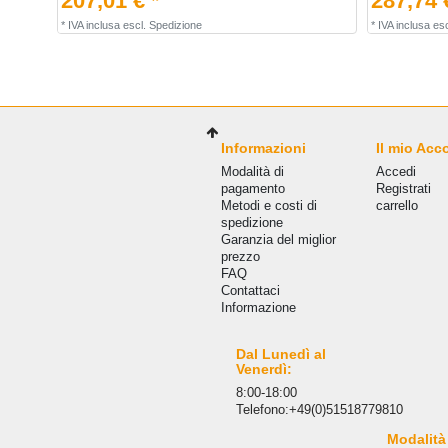
207,01 € *
287,74 
*
IVA inclusa
escl.
Spedizione
*
IVA inclusa
esc
Informazioni
Il mio Acc
Modalità di
Accedi
pagamento
Registrati
Metodi e costi di
carrello
spedizione
Garanzia del miglior
prezzo
FAQ
Сontattaci
Informazione
Dal Lunedì al
Venerdì:
8:00-18:00
Telefono:+49(0)51518779810
Modalità