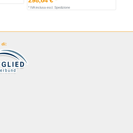
298,64 € *
*
IVA inclusa
escl.
Spedizione
 di: