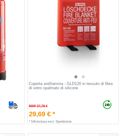
Coperta antifiamma - GLD120 in tessuto di fibra
di vetro spalmato di silicone
RRP 37,79 €
29,69 € *
*
IVA inclusa
escl.
Spedizione