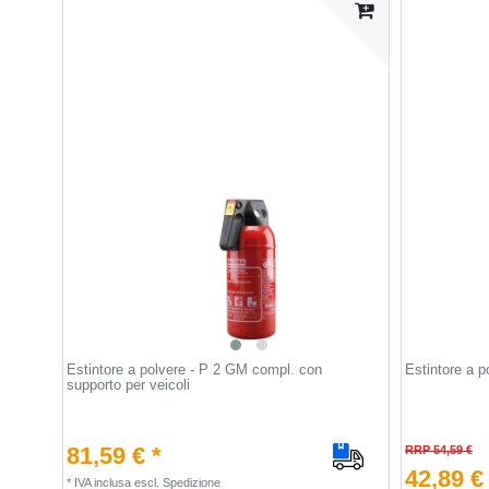
Estintore a polvere - P 2 GM compl. con
Estintore a 
supporto per veicoli
81,59 € *
RRP 54,59 €
42,89 €
*
IVA inclusa
escl.
Spedizione