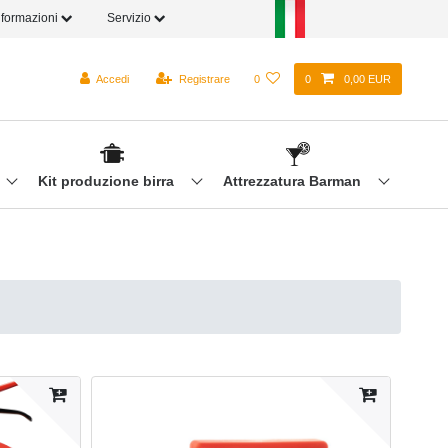
nformazioni
Servizio
Accedi
Registrare
0
0
0,00 EUR
Kit produzione birra
Attrezzatura Barman