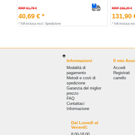
RRP 51,79 €
RRP 155,20 €
40,69 € *
131,90 
*
IVA inclusa
escl.
Spedizione
*
IVA inclusa
esc
Informazioni
Il mio Acc
Modalità di
Accedi
pagamento
Registrati
Metodi e costi di
carrello
spedizione
Garanzia del miglior
prezzo
FAQ
Сontattaci
Informazione
Dal Lunedì al
Venerdì:
8:00-18:00