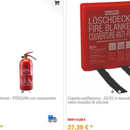
polvere - PD2GAM con manometro
Coperta antifiamma - GLD1 in tessuto 
vetro rivestito di silicone
RRP 47,59 €
 *
37,39 € *