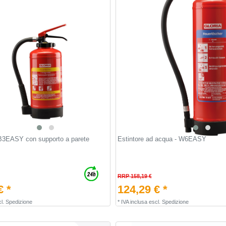
FB3EASY con supporto a parete
Estintore ad acqua - W6EASY
RRP 158,19 €
€ *
124,29 € *
l.
Spedizione
*
IVA inclusa
escl.
Spedizione