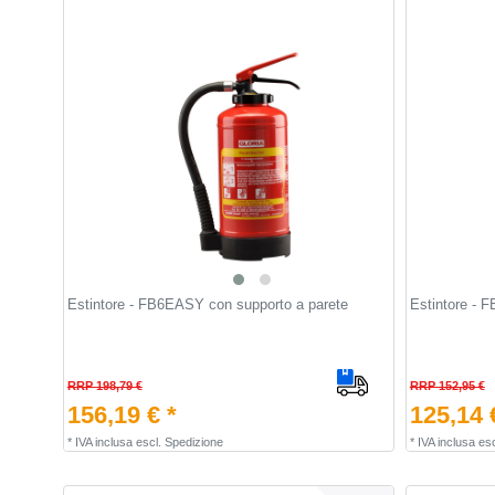
Estintore - FB6EASY con supporto a parete
Estintore - 
RRP 198,79 €
RRP 152,95 €
156,19 € *
125,14 
*
IVA inclusa
escl.
Spedizione
*
IVA inclusa
esc