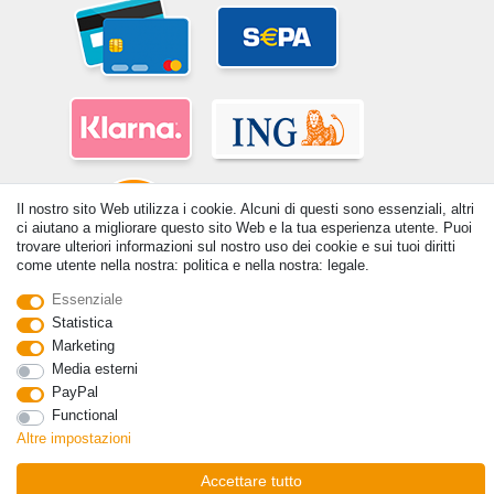
Il nostro sito Web utilizza i cookie. Alcuni di questi sono essenziali, altri
ci aiutano a migliorare questo sito Web e la tua esperienza utente. Puoi
trovare ulteriori informazioni sul nostro uso dei cookie e sui tuoi diritti
come utente nella nostra: politica e nella nostra: legale.
Essenziale
© Copyright 2026 | Tutti i diritti riservati. - Tutti i diritti riservati. Prezzi
incl. 19% di imposta sul valore aggiunto | prezzi base vedi dettaglio
Statistica
articolo | *Si applica alle consegne in Italia!
Marketing
Media esterni
Contatto
Withdraw from contract here
PayPal
Functional
Altre impostazioni
Accettare tutto