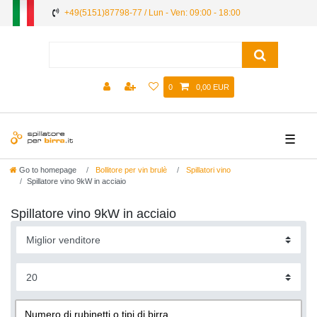
+49(5151)87798-77 / Lun - Ven: 09:00 - 18:00
0
0,00 EUR
☰
Go to homepage
Bollitore per vin brulè
Spillatori vino
Spillatore vino 9kW in acciaio
Spillatore vino 9kW in acciaio
Numero di rubinetti o tipi di birra