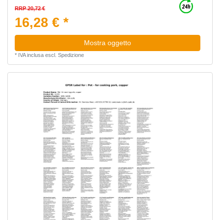
RRP 20,72 €
16,28 € *
Mostra oggetto
*
IVA inclusa
escl.
Spedizione