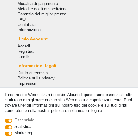
Modalità di pagamento
Metodi e costi di spedizione
Garanzia del miglior prezzo
FAQ
Сontattaci
Informazione
Il mio Account
Accedi
Registrati
carrello
Informazioni legali
Diritto di recesso
Politica sulla privacy
Impressum
Condizioni generali di contratto
Il nostro sito Web utilizza i cookie. Alcuni di questi sono essenziali, altri
Spedizione
ci aiutano a migliorare questo sito Web e la tua esperienza utente. Puoi
trovare ulteriori informazioni sul nostro uso dei cookie e sui tuoi diritti
come utente nella nostra: politica e nella nostra: legale.
Essenziale
Statistica
Marketing
Membro di: