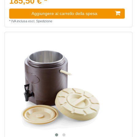
185,50 € *
Aggiungere al carrello della spesa
*
IVA inclusa
escl.
Spedizione