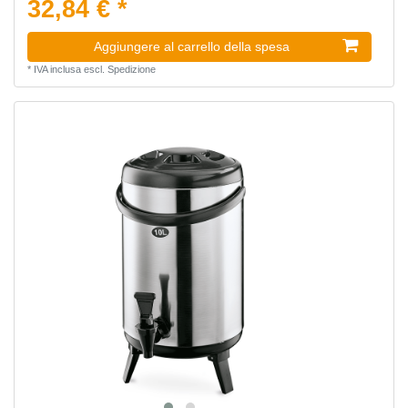
32,84 € *
Aggiungere al carrello della spesa
*
IVA inclusa
escl.
Spedizione