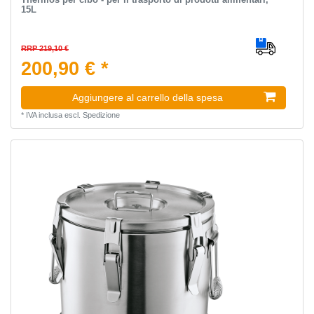
15L
RRP 219,10 €
200,90 € *
Aggiungere al carrello della spesa
*
IVA inclusa
escl.
Spedizione