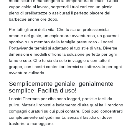
modo sicuro e mantengono la temperatura ottimale. Goditi
zuppe calde al lavoro, sorprendi i tuoi cari con un picnic
pieno di prelibatezze o assicurati il ​​perfetto piacere del
barbecue anche ore dopo.
Per tutti gli eroi della vita: Che tu sia un professionista
amante del gusto, un esploratore avventuroso, un gourmet
sportivo o un membro della famiglia premuroso - i nostri
Portavivande termici si adattano al tuo stile di vita. Diverse
dimensioni e modelli offrono la soluzione perfetta per ogni
fame e sete. Che tu sia da solo in viaggio o con tutto il
gruppo, con i nostri contenitori termici sei attrezzato per ogni
avventura culinaria.
Semplicemente geniale, genialmente
semplice: Facilità d'uso!
I nostri Thermos per cibo sono leggeri, pratici e facili da
pulire. Materiali robusti e isolamento di alta qual ità li rendono
compagni duraturi su cui puoi contare. Così puoi concentrarti
completamente sul godimento, senza il fastidio di dover
trasferire o maneggiare.