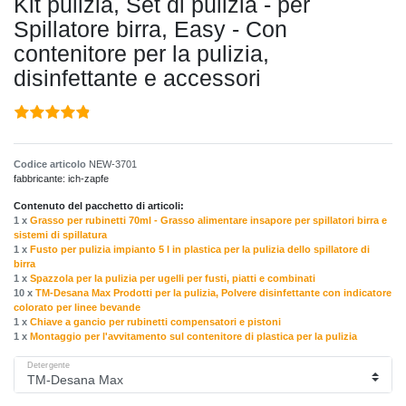
Kit pulizia, Set di pulizia - per
Spillatore birra, Easy - Con
contenitore per la pulizia,
disinfettante e accessori
Codice articolo
NEW-3701
fabbricante:
ich-zapfe
Contenuto del pacchetto di articoli:
1 x
Grasso per rubinetti 70ml - Grasso alimentare insapore per spillatori birra e
sistemi di spillatura
1 x
Fusto per pulizia impianto 5 l in plastica per la pulizia dello spillatore di
birra
1 x
Spazzola per la pulizia per ugelli per fusti, piatti e combinati
10 x
TM-Desana Max Prodotti per la pulizia, Polvere disinfettante con indicatore
colorato per linee bevande
1 x
Chiave a gancio per rubinetti compensatori e pistoni
1 x
Montaggio per l'avvitamento sul contenitore di plastica per la pulizia
Detergente