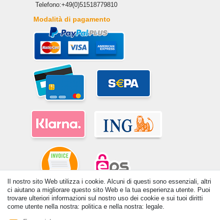
Telefono:+49(0)51518779810
Modalità di pagamento
Il nostro sito Web utilizza i cookie. Alcuni di questi sono essenziali, altri
ci aiutano a migliorare questo sito Web e la tua esperienza utente. Puoi
trovare ulteriori informazioni sul nostro uso dei cookie e sui tuoi diritti
© Copyright 2026 | Tutti i diritti riservati. - Tutti i diritti riservati. Prezzi
come utente nella nostra: politica e nella nostra: legale.
incl. 19% di imposta sul valore aggiunto | prezzi base vedi dettaglio
articolo | *Si applica alle consegne in Italia!