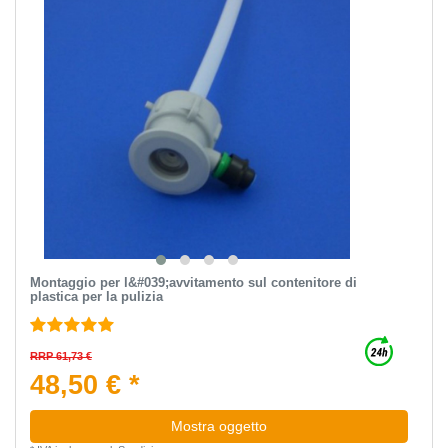
Montaggio per l&#039;avvitamento sul contenitore di
plastica per la pulizia
RRP 61,73 €
48,50 € *
Mostra oggetto