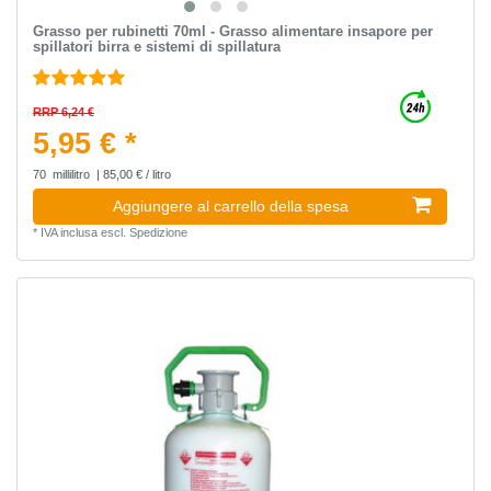
Grasso per rubinetti 70ml - Grasso alimentare insapore per
spillatori birra e sistemi di spillatura
RRP 6,24 €
5,95 € *
70
millilitro
| 85,00 € / litro
Aggiungere al carrello della spesa
*
IVA inclusa
escl.
Spedizione