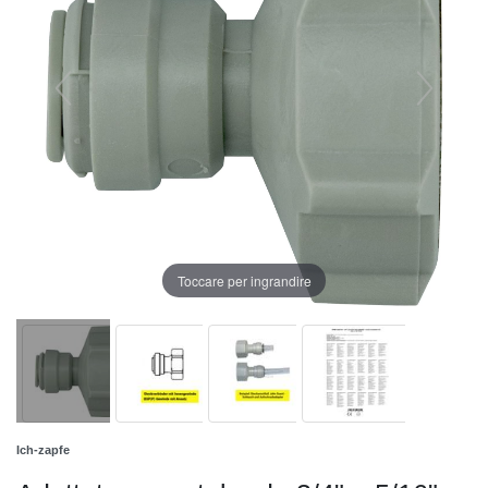
Toccare per ingrandire
Ich-zapfe