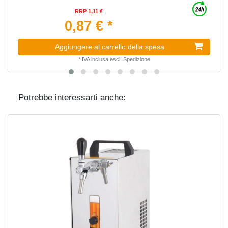
RRP 1,11 €
0,87 € *
Aggiungere al carrello della spesa
*
IVA inclusa
escl.
Spedizione
Potrebbe interessarti anche: