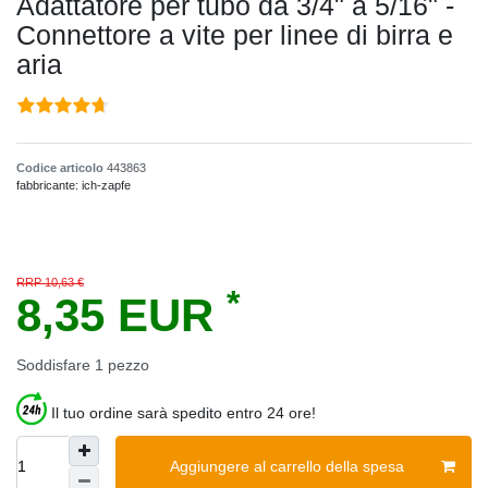
Adattatore per tubo da 3/4" a 5/16" -
Connettore a vite per linee di birra e
aria
Codice articolo
443863
fabbricante:
ich-zapfe
RRP 10,63 €
*
8,35 EUR
Soddisfare
1
pezzo
Il tuo ordine sarà spedito entro 24 ore!
Aggiungere al carrello della spesa