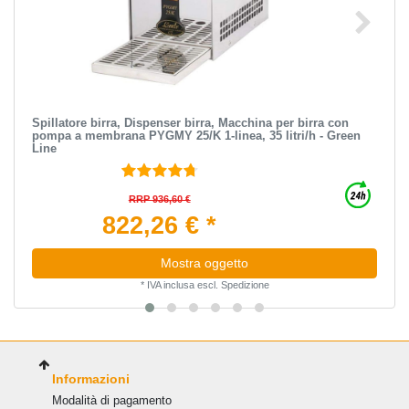
Spillatore birra, Dispenser birra, Macchina per birra con
pompa a membrana PYGMY 25/K 1-linea, 35 litri/h - Green
Line
RRP 936,60 €
822,26 € *
Mostra oggetto
*
IVA inclusa
escl.
Spedizione
Informazioni
Modalità di pagamento