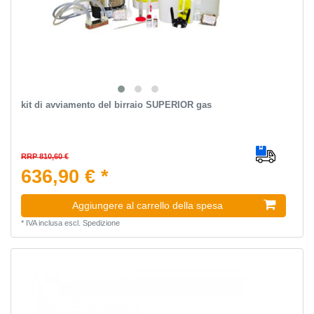
kit di avviamento del birraio SUPERIOR gas
RRP 810,60 €
636,90 € *
Aggiungere al carrello della spesa
*
IVA inclusa
escl.
Spedizione