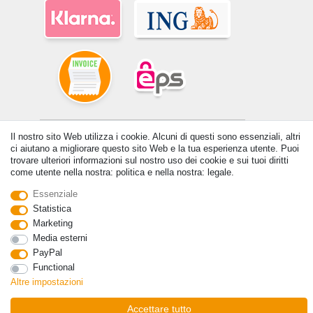
© Copyright 2026 | Tutti i diritti riservati. - Tutti i diritti riservati. Prezzi
Il nostro sito Web utilizza i cookie. Alcuni di questi sono essenziali, altri
incl. 19% di imposta sul valore aggiunto | prezzi base vedi dettaglio
ci aiutano a migliorare questo sito Web e la tua esperienza utente. Puoi
articolo | *Si applica alle consegne in Italia!
trovare ulteriori informazioni sul nostro uso dei cookie e sui tuoi diritti
come utente nella nostra: politica e nella nostra: legale.
Contatto
Withdraw from contract here
Essenziale
Statistica
Marketing
Media esterni
PayPal
Functional
Altre impostazioni
Accettare tutto