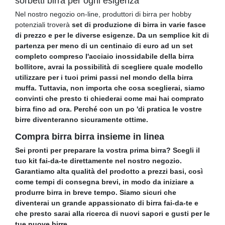
sorbetti birra per ogni esigenza
Nel nostro negozio on-line, produttori di birra per hobby
potenziali troverà
set di produzione di birra in varie fasce
di prezzo e per le diverse esigenze. Da un semplice kit di
partenza per meno di un centinaio di euro ad un set
completo compreso l'acciaio inossidabile della birra
bollitore, avrai la possibilità di scegliere quale modello
utilizzare per i tuoi primi passi nel mondo della birra
muffa. Tuttavia, non importa che cosa sceglierai, siamo
convinti che presto ti chiederai come mai hai comprato
birra fino ad ora. Perché con un po 'di pratica le vostre
birre diventeranno sicuramente ottime.
Compra birra birra insieme in linea
Sei pronti per preparare la vostra prima birra? Scegli il
tuo kit fai-da-te direttamente nel nostro negozio.
Garantiamo alta qualità del prodotto a prezzi basi, così
come tempi di consegna brevi, in modo da iniziare a
produrre birra in breve tempo. Siamo sicuri che
diventerai un grande appassionato di birra fai-da-te e
che presto sarai alla ricerca di nuovi sapori e gusti per le
tue nuove birre.