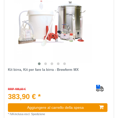
Kit birra, Kit per fare la birra - Brewferm MX
RRP 488,60 €
383,90 € *
Aggiungere al carrello della spesa
*
IVA inclusa
escl.
Spedizione