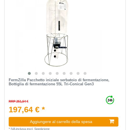
FermZilla Pacchetto iniziale serbatoio di fermentazione,
Bottiglia di fermentazione 55L Tri-Conical Gen3
RRP 251,54 €
197,64 € *
Aggiungere al carrello della spesa
*
IVA inclusa
escl.
Spedizione