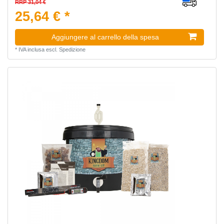
RRP 31,04 €
25,64 € *
Aggiungere al carrello della spesa
*
IVA inclusa
escl.
Spedizione