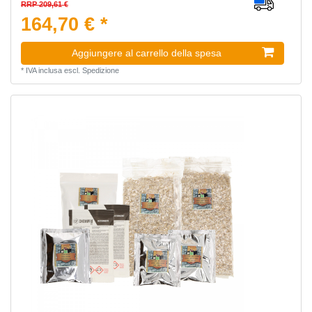
RRP 209,61 €
164,70 € *
Aggiungere al carrello della spesa
*
IVA inclusa
escl.
Spedizione