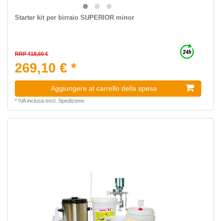
Starter kit per birraio SUPERIOR minor
RRP 418,60 €
269,10 € *
Aggiungere al carrello della spesa
*
IVA inclusa
escl.
Spedizione