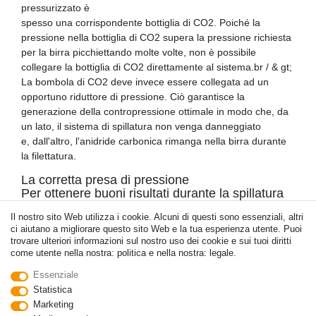
pressurizzato è
spesso una corrispondente bottiglia di CO2. Poiché la
pressione nella bottiglia di CO2 supera la pressione richiesta
per la birra picchiettando molte volte, non è possibile
collegare la bottiglia di CO2 direttamente al sistema.br / & gt;
La bombola di CO2 deve invece essere collegata ad un
opportuno riduttore di pressione. Ciò garantisce la
generazione della contropressione ottimale in modo che, da
un lato, il sistema di spillatura non venga danneggiato
e, dall'altro, l'anidride carbonica rimanga nella birra durante
la filettatura.
La corretta presa di pressione
Per ottenere buoni risultati durante la spillatura
della birra, è essenziale stabilire una
Il nostro sito Web utilizza i cookie. Alcuni di questi sono essenziali, altri
pressione di spillatura adeguata. Questo può
ci aiutano a migliorare questo sito Web e la tua esperienza utente. Puoi
essere regolato per mezzo di una vite di
trovare ulteriori informazioni sul nostro uso dei cookie e sui tuoi diritti
regolazione
come utente nella nostra: politica e nella nostra: legale.
fissata al riduttore di pressione, per cui il livello
corretto dipende da diversi fattori.
Essenziale
Statistica
Questi fattori dovrebbero essere presi in
Marketing
considerazione quando si regola la pressione