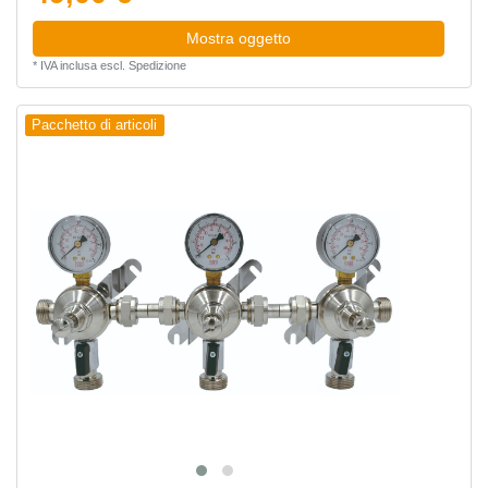
Mostra oggetto
*
IVA inclusa
escl.
Spedizione
Pacchetto di articoli