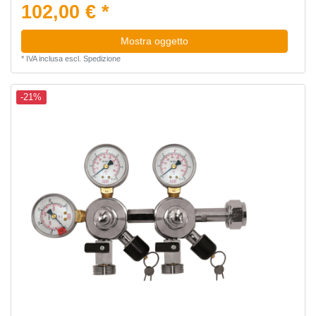
102,00 € *
Mostra oggetto
*
IVA inclusa
escl.
Spedizione
-21%