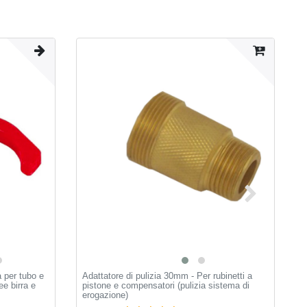
a per tubo e
Adattatore di pulizia 30mm - Per rubinetti a
S
ee birra e
pistone e compensatori (pulizia sistema di
p
erogazione)