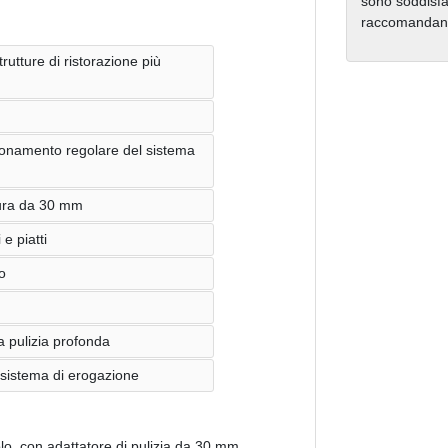
sono soddisfat
raccomandano 
rutture di ristorazione più
zionamento regolare del sistema
atura da 30 mm
e piatti
o
a pulizia profonda
il sistema di erogazione
colo, con adattatore di pulizia da 30 mm,