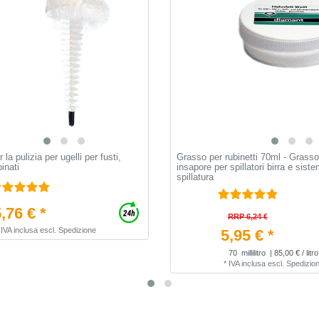
la pulizia per ugelli per fusti,
Grasso per rubinetti 70ml - Grasso
inati
insapore per spillatori birra e siste
spillatura
,76 € *
RRP 6,24 €
*
IVA inclusa
escl.
Spedizione
5,95 € *
70
millilitro
| 85,00 € / litro
*
IVA inclusa
escl.
Spedizio