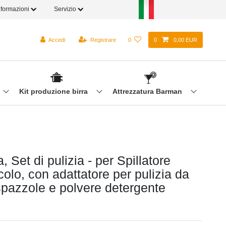
nformazioni
Servizio
Accedi
Registrare
0
0
0,00 EUR
Kit produzione birra
Attrezzatura Barman
a, Set di pulizia - per Spillatore
ccolo, con adattatore per pulizia da
pazzole e polvere detergente