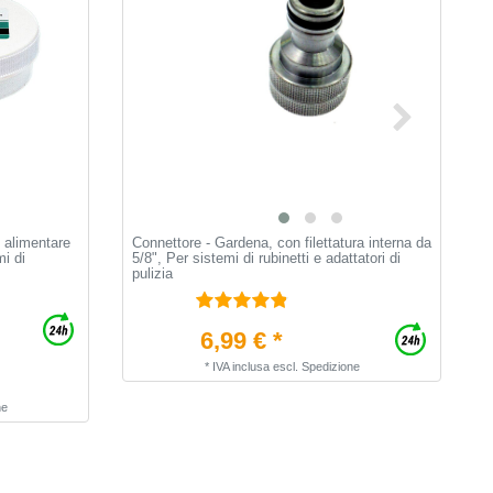
 alimentare
Connettore - Gardena, con filettatura interna da
A
mi di
5/8", Per sistemi di rubinetti e adattatori di
p
pulizia
e
6,99 € *
*
IVA inclusa
escl.
Spedizione
ne