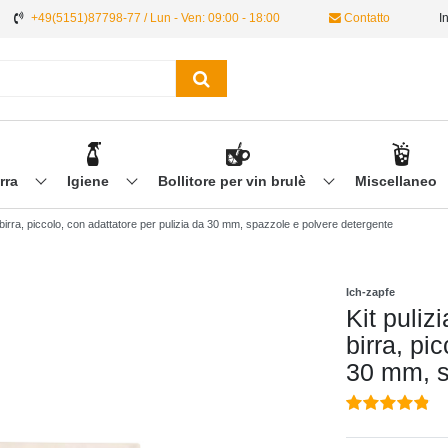
+49(5151)87798-77 / Lun - Ven: 09:00 - 18:00
Contatto
I
irra
Igiene
Bollitore per vin brulè
Miscellaneo
ore birra, piccolo, con adattatore per pulizia da 30 mm, spazzole e polvere detergente
Ich-zapfe
Kit pulizi
birra, pi
30 mm, s