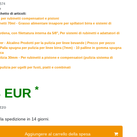
574
e
etto di articoli:
 per rubinetti compensatori e pistoni
etti 70ml - Grasso alimentare insapore per spillatori birra e sistemi di
dena, con filettatura interna da 5/8", Per sistemi di rubinetti e adattatori di
r - Alcalino Prodotti per la pulizia per linee bevande | Prezzo per pezzo
, Palla spugna per pulizia per linee birra (7mm) - 10 palline in gomma spugna
ica
lizia 30mm - Per rubinetti a pistone e compensatori (pulizia sistema di
ulizia per ugelli per fusti, piatti e combinati
*
3 EUR
zzo
la spedizione in 14 giorni.
Aggiungere al carrello della spesa