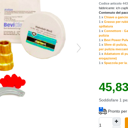
Codice articolo
443
fabbricante:
ich-zapf
Contenuto del pacch
1 x
Chiave a gancio
1 x
Grasso per rubin
spillatura
1 x
Connettore - Gar
pulizia
1 x
Bevi Power Pulve
1 x
Sfere di pulizia
per pulizia meccan
1 x
Adattatore di pu
erogazione)
1 x
Spazzola per la p
45,8
Soddisfare
1
pe
Pronto per 