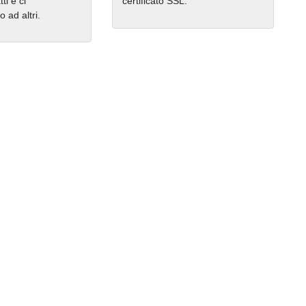
ti e ci
certificato SSL.
ad altri.