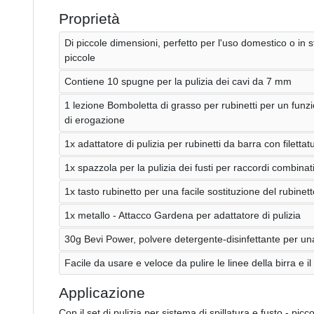
Proprietà
Di piccole dimensioni, perfetto per l'uso domestico o in st
piccole
Contiene 10 spugne per la pulizia dei cavi da 7 mm
1 lezione Bomboletta di grasso per rubinetti per un fun
di erogazione
1x adattatore di pulizia per rubinetti da barra con filett
1x spazzola per la pulizia dei fusti per raccordi combinati 
1x tasto rubinetto per una facile sostituzione del rubinett
1x metallo - Attacco Gardena per adattatore di pulizia
30g Bevi Power, polvere detergente-disinfettante per un
Facile da usare e veloce da pulire le linee della birra e 
Applicazione
Con il set di pulizia per sistema di spillatura e fusto - pic