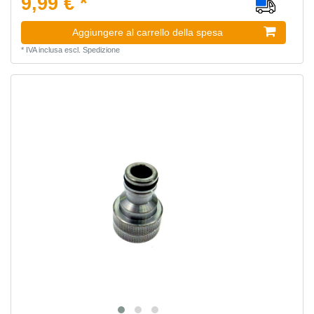
9,99 € *
Aggiungere al carrello della spesa
*
IVA inclusa
escl.
Spedizione