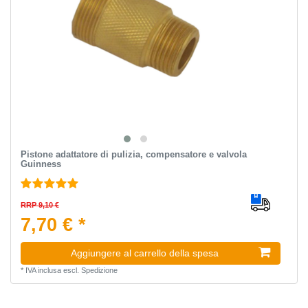
Pistone adattatore di pulizia, compensatore e valvola
Guinness
RRP 9,10 €
7,70 € *
Aggiungere al carrello della spesa
*
IVA inclusa
escl.
Spedizione