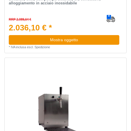
alloggiamento in acciaio inossidabile
RRP 2.089,64 €
2.036,10 € *
Mostra oggetto
*
IVA inclusa
escl.
Spedizione