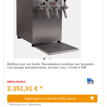
Bollitore per vin brulè, Riscaldatore continuo per bevande -
con pompa autoadescante, acciaio inox, 3 linee 6 KW
RRP 2.410,90 €
2.351,91 € *
Aggiungere al carrello della spesa
*
IVA inclusa
escl.
Spedizione