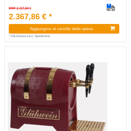
RRP 2.427,60 €
2.367,86 € *
Aggiungere al carrello della spesa
*
IVA inclusa
escl.
Spedizione