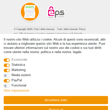
© Copyright 2026 | Tutti i diritti riservati. - Tutti i diritti riservati. Prezzi
incl. 19% di imposta sul valore aggiunto | prezzi base vedi dettaglio
articolo | *Si applica alle consegne in Italia!
Il nostro sito Web utilizza i cookie. Alcuni di questi sono essenziali, altri
ci aiutano a migliorare questo sito Web e la tua esperienza utente. Puoi
Contatto
Withdraw from contract here
trovare ulteriori informazioni sul nostro uso dei cookie e sui tuoi diritti
come utente nella nostra: politica e nella nostra: legale.
Essenziale
Statistica
Marketing
Media esterni
PayPal
Functional
Altre impostazioni
Accettare tutto
Reject all