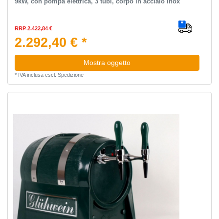
9kW, con pompa elettrica, 3 tubi, corpo in acciaio inox
RRP 2.422,84 €
2.292,40 € *
Mostra oggetto
*
IVA inclusa
escl.
Spedizione