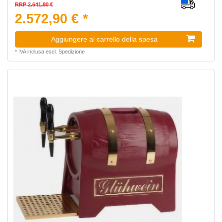
RRP 2.641,80 €
2.572,90 € *
Aggiungere al carrello della spesa
*
IVA inclusa
escl.
Spedizione