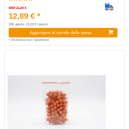
RRP 21,84 €
12,89 € *
100
pezzo
| 0,13 € / pezzo
Aggiungere al carrello della spesa
*
IVA inclusa
escl.
Spedizione