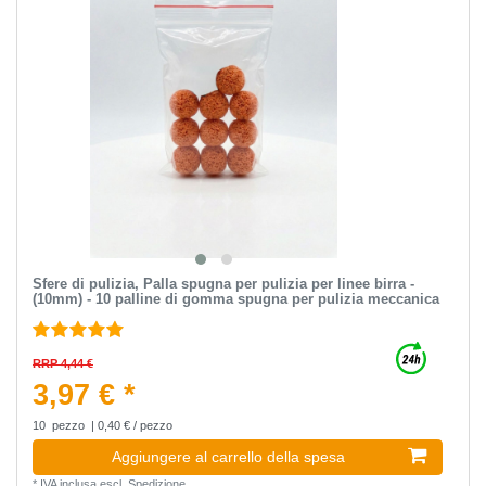
Sfere di pulizia, Palla spugna per pulizia per linee birra -
(10mm) - 10 palline di gomma spugna per pulizia meccanica
RRP 4,44 €
3,97 € *
10
pezzo
| 0,40 € / pezzo
Aggiungere al carrello della spesa
*
IVA inclusa
escl.
Spedizione