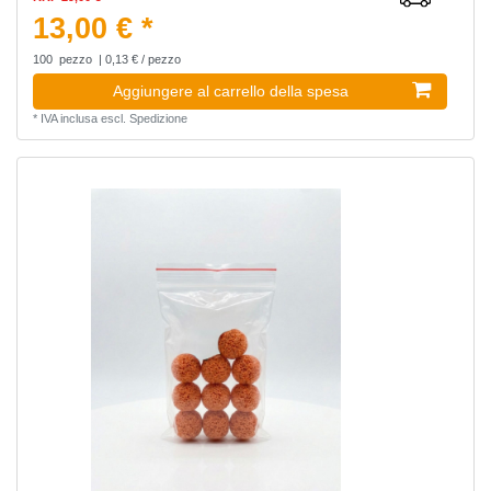
13,00 € *
100
pezzo
| 0,13 € / pezzo
Aggiungere al carrello della spesa
*
IVA inclusa
escl.
Spedizione