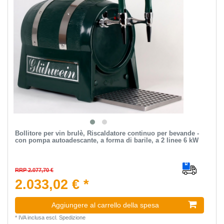
Bollitore per vin brulè, Riscaldatore continuo per bevande -
con pompa autoadescante, a forma di barile, a 2 linee 6 kW
RRP 2.077,70 €
2.033,02 € *
Aggiungere al carrello della spesa
*
IVA inclusa
escl.
Spedizione