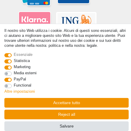
Il nostro sito Web utilizza i cookie. Alcuni di questi sono essenziali, altri
ci aiutano a migliorare questo sito Web e la tua esperienza utente. Puoi
trovare ulteriori informazioni sul nostro uso dei cookie e sui tuoi diritti
come utente nella nostra: politica e nella nostra: legale.
Essenziale
Statistica
© Copyright 2026 | Tutti i diritti riservati. - Tutti i diritti riservati. Prezzi
Marketing
incl. 19% di imposta sul valore aggiunto | prezzi base vedi dettaglio
Media esterni
articolo | *Si applica alle consegne in Italia!
PayPal
Functional
Contatto
Withdraw from contract here
Altre impostazioni
Accettare tutto
Reject all
Salvare