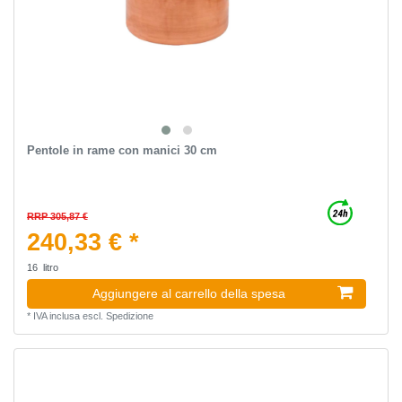
Pentole in rame con manici 30 cm
RRP 305,87 €
240,33 € *
16
litro
Aggiungere al carrello della spesa
*
IVA inclusa
escl.
Spedizione