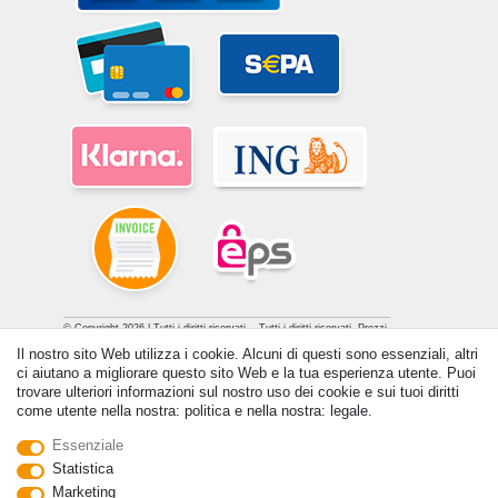
© Copyright 2026 | Tutti i diritti riservati. - Tutti i diritti riservati. Prezzi
incl. 19% di imposta sul valore aggiunto | prezzi base vedi dettaglio
Il nostro sito Web utilizza i cookie. Alcuni di questi sono essenziali, altri
articolo | *Si applica alle consegne in Italia!
ci aiutano a migliorare questo sito Web e la tua esperienza utente. Puoi
trovare ulteriori informazioni sul nostro uso dei cookie e sui tuoi diritti
come utente nella nostra: politica e nella nostra: legale.
Contatto
Withdraw from contract here
Essenziale
Statistica
Marketing