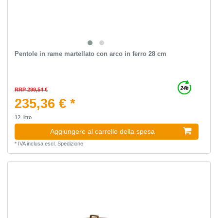
Pentole in rame martellato con arco in ferro 28 cm
RRP 299,54 €
235,36 € *
12
litro
Aggiungere al carrello della spesa
*
IVA inclusa
escl.
Spedizione