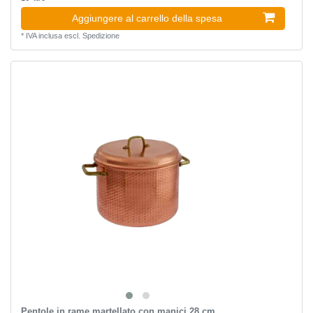
Aggiungere al carrello della spesa
*
IVA inclusa
escl.
Spedizione
Pentole in rame martellato con manici 28 cm