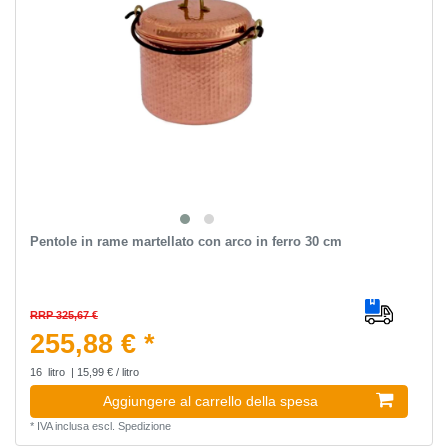
Pentole in rame martellato con arco in ferro 30 cm
RRP 325,67 €
255,88 € *
16
litro
| 15,99 € / litro
Aggiungere al carrello della spesa
*
IVA inclusa
escl.
Spedizione