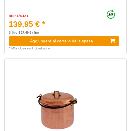
RRP 178,12 €
139,95 € *
8
litro
| 17,49 € / litro
Aggiungere al carrello della spesa
*
IVA inclusa
escl.
Spedizione