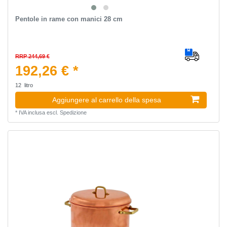
Pentole in rame con manici 28 cm
RRP 244,69 €
192,26 € *
12
litro
Aggiungere al carrello della spesa
*
IVA inclusa
escl.
Spedizione