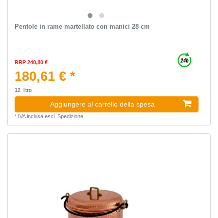
Pentole in rame martellato con manici 28 cm
RRP 240,80 €
180,61 € *
12
litro
Aggiungere al carrello della spesa
*
IVA inclusa
escl.
Spedizione