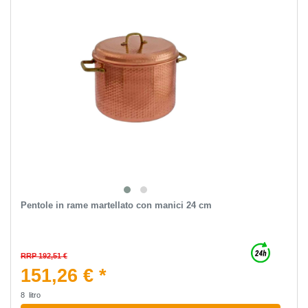
Pentole in rame martellato con manici 24 cm
RRP 192,51 €
151,26 € *
8
litro