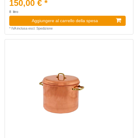
150,00 € *
8
litro
Aggiungere al carrello della spesa
*
IVA inclusa
escl.
Spedizione