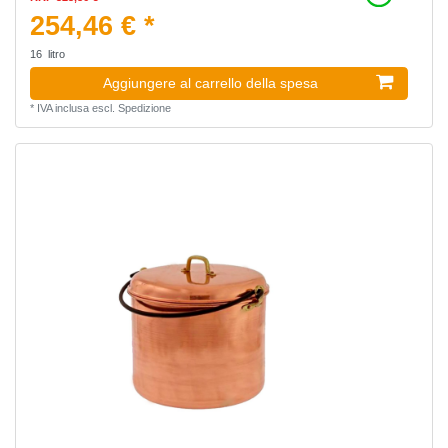
254,46 € *
16
litro
Aggiungere al carrello della spesa
*
IVA inclusa
escl.
Spedizione