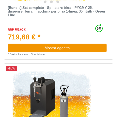
[Bundle] Set completo - Spillatore birra - PYGMY 25,
dispenser birra, macchina per birra 1-linea, 35 litri/h - Green
Line
RRP 756,00 €
719,68 € *
Mostra oggetto
*
IVA inclusa
escl.
Spedizione
-18%