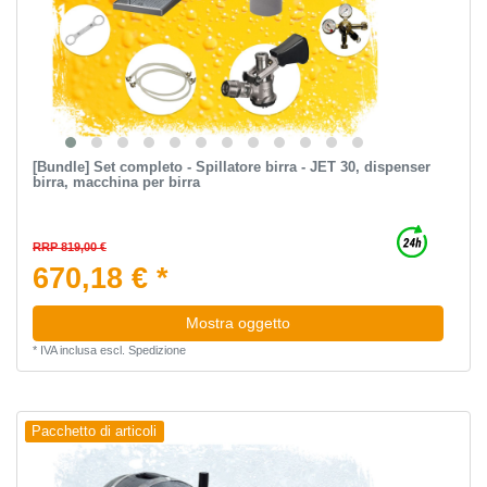
[Bundle] Set completo - Spillatore birra - JET 30, dispenser
birra, macchina per birra
RRP 819,00 €
670,18 € *
Mostra oggetto
*
IVA inclusa
escl.
Spedizione
Pacchetto di articoli