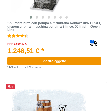
Spillatore birra con pompa a membrana Kontakt 40/K PROFI,
dispenser birra, macchina per birra 2-linee, 50 litri/h - Green
Line
RRP 1.520,30 €
1.248,51 € *
Mostra oggetto
*
IVA inclusa
escl.
Spedizione
-6%