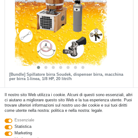
[Bundle] Spillatore birra Soudek, dispenser birra, macchina
per birra 1-linea, 1/8 HP, 20 litri/h
Il nostro sito Web utilizza i cookie. Alcuni di questi sono essenziali, altri
RRP 1.114,00 €
ci aiutano a migliorare questo sito Web e la tua esperienza utente. Puoi
1.047,48 € *
trovare ulteriori informazioni sul nostro uso dei cookie e sui tuoi diritti
come utente nella nostra: politica e nella nostra: legale.
Mostra oggetto
Essenziale
Statistica
*
IVA inclusa
escl.
Spedizione
Marketing