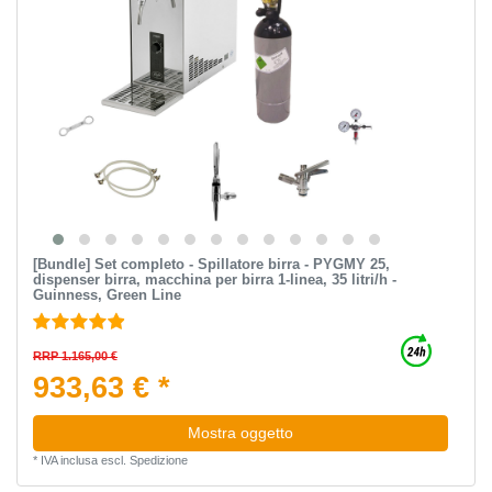
[Bundle] Set completo - Spillatore birra - PYGMY 25,
dispenser birra, macchina per birra 1-linea, 35 litri/h -
Guinness, Green Line
RRP 1.165,00 €
933,63 € *
Mostra oggetto
*
IVA inclusa
escl.
Spedizione