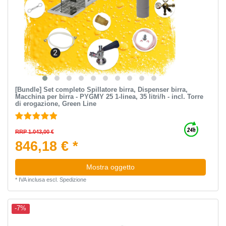
[Bundle] Set completo Spillatore birra, Dispenser birra,
Macchina per birra - PYGMY 25 1-linea, 35 litri/h - incl. Torre
di erogazione, Green Line
RRP 1.043,00 €
846,18 € *
Mostra oggetto
*
IVA inclusa
escl.
Spedizione
-7%