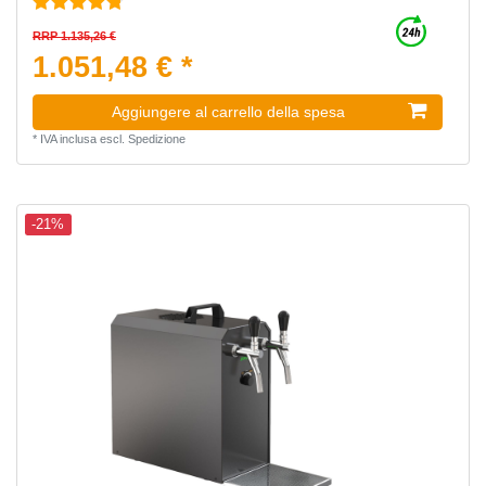
RRP 1.135,26 €
1.051,48 € *
Aggiungere al carrello della spesa
*
IVA inclusa
escl.
Spedizione
-21%