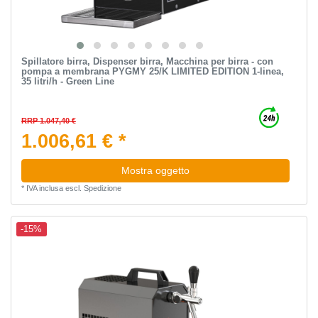
Spillatore birra, Dispenser birra, Macchina per birra - con
pompa a membrana PYGMY 25/K LIMITED EDITION 1-linea,
35 litri/h - Green Line
RRP 1.047,40 €
1.006,61 € *
Mostra oggetto
*
IVA inclusa
escl.
Spedizione
-15%