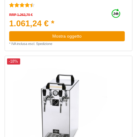
RRP 1.262,70 €
1.061,24 € *
Mostra oggetto
*
IVA inclusa
escl.
Spedizione
-18%