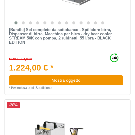
[Bundle] Set completo da sottobanco - Spillatore birra,
Dispenser di birra, Macchina per birra - dry beer cooler
STREAM 50K con pompa, 2 rubinetti, 55 l/ora - BLACK
EDITION
RRP 1.557,00 €
1.224,00 € *
Mostra oggetto
*
IVA inclusa
escl.
Spedizione
-20%