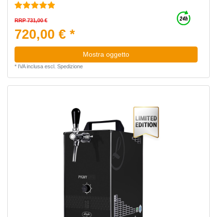
RRP 731,00 €
720,00 € *
Mostra oggetto
*
IVA inclusa
escl.
Spedizione