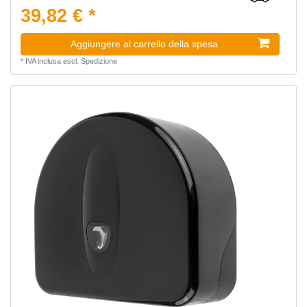
39,82 € *
Aggiungere al carrello della spesa
*
IVA inclusa
escl.
Spedizione