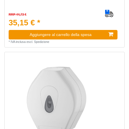
RRP 44,73 €
35,15 € *
Aggiungere al carrello della spesa
*
IVA inclusa
escl.
Spedizione