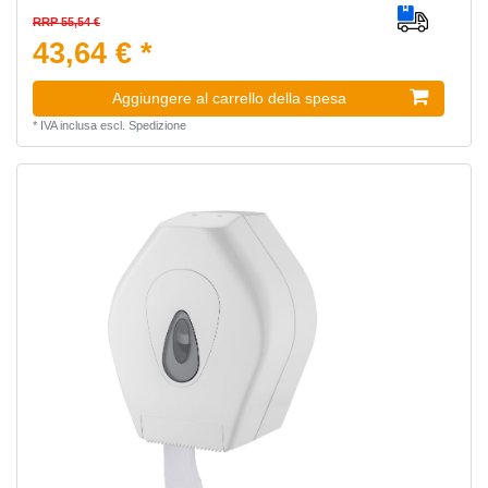
RRP 55,54 €
43,64 € *
Aggiungere al carrello della spesa
*
IVA inclusa
escl.
Spedizione