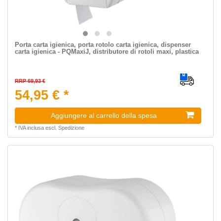
Porta carta igienica, porta rotolo carta igienica, dispenser
carta igienica - PQMaxiJ, distributore di rotoli maxi, plastica
RRP 69,93 €
54,95 € *
Aggiungere al carrello della spesa
*
IVA inclusa
escl.
Spedizione