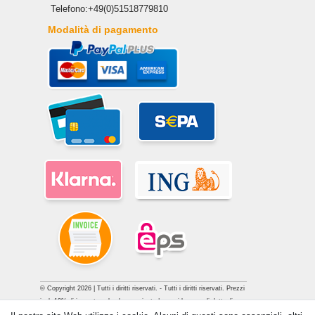
Telefono:+49(0)51518779810
Modalità di pagamento
© Copyright 2026 | Tutti i diritti riservati. - Tutti i diritti riservati. Prezzi
incl. 19% di imposta sul valore aggiunto | prezzi base vedi dettaglio
articolo | *Si applica alle consegne in Italia!