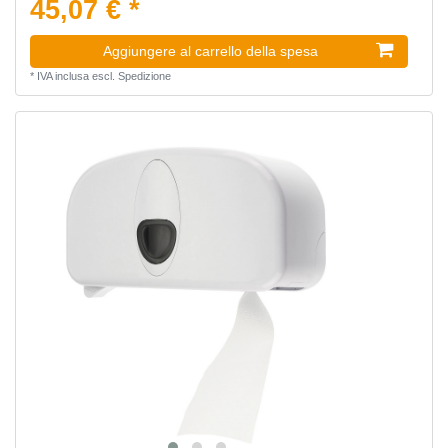
45,07 € *
Aggiungere al carrello della spesa
*
IVA inclusa
escl.
Spedizione