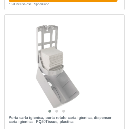
*
IVA inclusa
escl.
Spedizione
Porta carta igienica, porta rotolo carta igienica, dispenser
carta igienica - PQ20Tissue, plastica