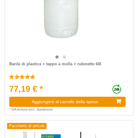
Barile di plastica + tappo a molla + rubinetto 60l
77,19 € *
Aggiungere al carrello della spesa
*
IVA inclusa
escl.
Spedizione
Pacchetto di articoli