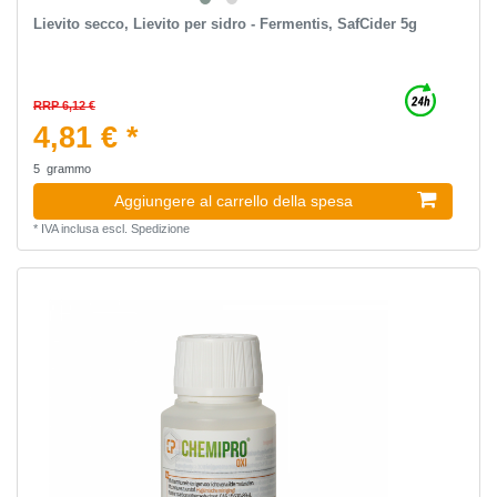
Lievito secco, Lievito per sidro - Fermentis, SafCider 5g
RRP 6,12 €
4,81 € *
5
grammo
Aggiungere al carrello della spesa
*
IVA inclusa
escl.
Spedizione