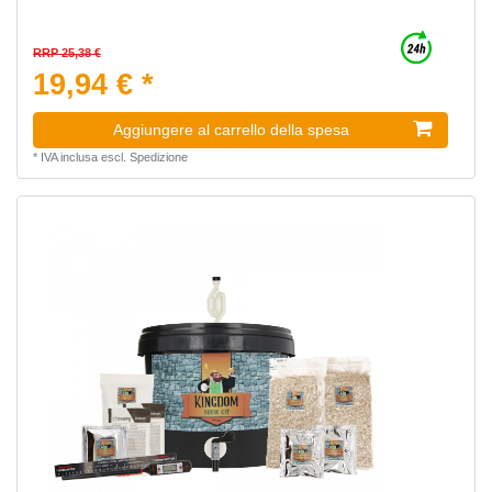
RRP 25,38 €
19,94 € *
Aggiungere al carrello della spesa
*
IVA inclusa
escl.
Spedizione