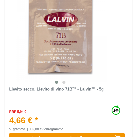
Lievito secco, Lievito di vino 71B™ - Lalvin™ - 5g
RRP 5,94 €
4,66 € *
5
grammo
| 932,00 € / chilogrammo