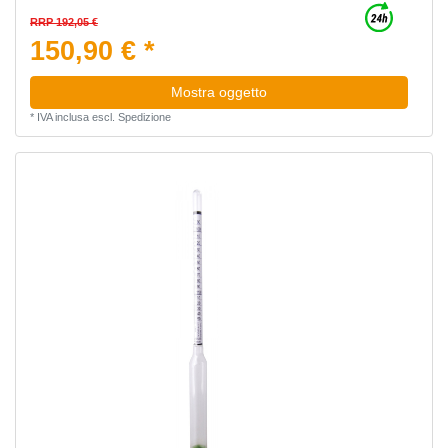
RRP 192,05 €
150,90 € *
Mostra oggetto
*
IVA inclusa
escl.
Spedizione