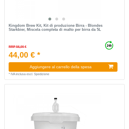
Kingdom Brew Kit, Kit di produzione Birra - Blondes
Starkbier, Miscela completa di malto per birra da 5L
RRP 56,00 €
44,00 € *
Aggiungere al carrello della spesa
*
IVA inclusa
escl.
Spedizione