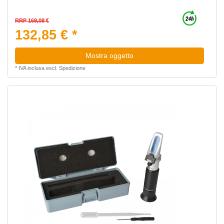
RRP 169,08 €
132,85 € *
Mostra oggetto
*
IVA inclusa
escl.
Spedizione