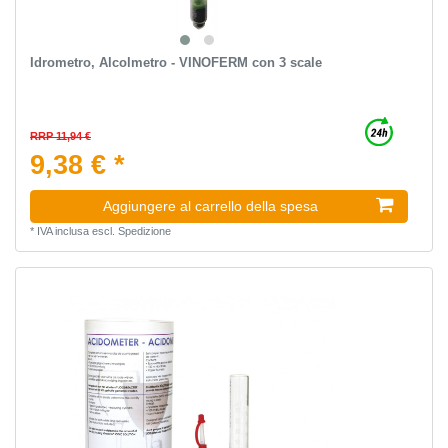
Idrometro, Alcolmetro - VINOFERM con 3 scale
RRP 11,94 €
9,38 € *
Aggiungere al carrello della spesa
*
IVA inclusa
escl.
Spedizione