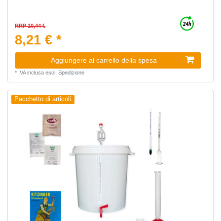
RRP 10,44 €
8,21 € *
Aggiungere al carrello della spesa
*
IVA inclusa
escl.
Spedizione
Pacchetto di articoli