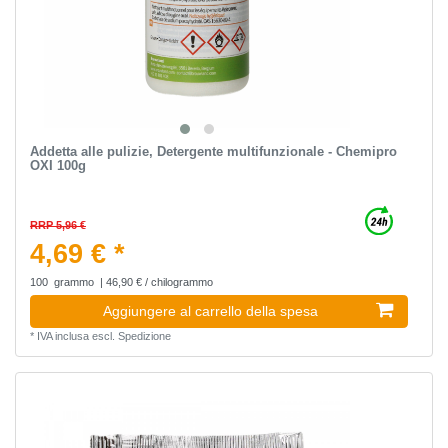
Addetta alle pulizie, Detergente multifunzionale - Chemipro
OXI 100g
RRP 5,96 €
4,69 € *
100
grammo
| 46,90 € / chilogrammo
Aggiungere al carrello della spesa
*
IVA inclusa
escl.
Spedizione