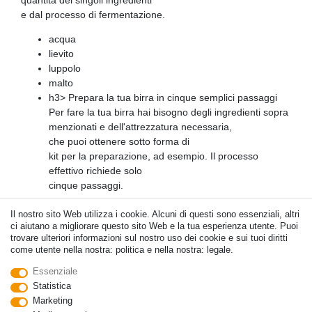
e dal processo di fermentazione.
acqua
lievito
luppolo
malto
h3> Prepara la tua birra in cinque semplici passaggi
Per fare la tua birra hai bisogno degli ingredienti sopra
menzionati e dell'attrezzatura necessaria,
che puoi ottenere sotto forma di
kit per la preparazione, ad esempio. Il processo
effettivo richiede solo
cinque passaggi.
Passaggio 1: mescola
Il nostro sito Web utilizza i cookie. Alcuni di questi sono essenziali, altri
ci aiutano a migliorare questo sito Web e la tua esperienza utente. Puoi
Mescola l'acqua e il malto, quindi riscalda la
trovare ulteriori informazioni sul nostro uso dei cookie e sui tuoi diritti
combinazione.
come utente nella nostra: politica e nella nostra: legale.
Questo libera lo zucchero dal malto. Ciò è necessario
Essenziale
affinché il lievito possa successivamente convertirlo in
Statistica
anidride carbonica e alcol.
Marketing