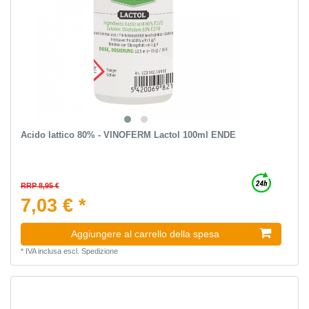
Acido lattico 80% - VINOFERM Lactol 100ml ENDE
RRP 8,95 €
7,03 € *
Aggiungere al carrello della spesa
*
IVA inclusa
escl.
Spedizione