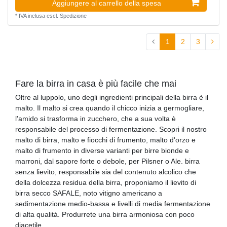
Aggiungere al carrello della spesa
*
IVA inclusa
escl.
Spedizione
1
2
3
Fare la birra in casa è più facile che mai
Oltre al luppolo, uno degli ingredienti principali della birra è il
malto. Il malto si crea quando il chicco inizia a germogliare,
l'amido si trasforma in zucchero, che a sua volta è
responsabile del processo di fermentazione. Scopri il nostro
malto di birra, malto e fiocchi di frumento, malto d'orzo e
malto di frumento in diverse varianti per birre bionde e
marroni, dal sapore forte o debole, per Pilsner o Ale. birra
senza lievito, responsabile sia del contenuto alcolico che
della dolcezza residua della birra, proponiamo il lievito di
birra secco SAFALE, noto vitigno americano a
sedimentazione medio-bassa e livelli di media fermentazione
di alta qualità. Produrrete una birra armoniosa con poco
diacetile.