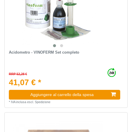
Acidometro - VINOFERM Set completo
RRP 52,28 €
41,07 € *
Aggiungere al carrello della spesa
*
IVA inclusa
escl.
Spedizione