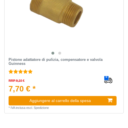
Pistone adattatore di pulizia, compensatore e valvola
Guinness
RRP 9,10 €
7,70 € *
Aggiungere al carrello della spesa
*
IVA inclusa
escl.
Spedizione