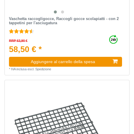
Vaschetta raccogligocce, Raccogli gocce scolapiatti - con 2
tappetini per l'asciugatura
RRP 63,90 €
58,50 € *
Aggiungere al carrello della spesa
*
IVA inclusa
escl.
Spedizione