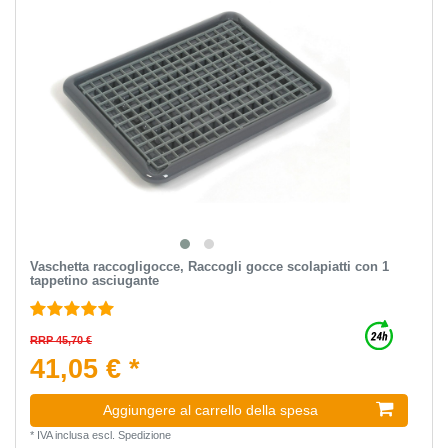
Vaschetta raccogligocce, Raccogli gocce scolapiatti con 1
tappetino asciugante
RRP 45,70 €
41,05 € *
Aggiungere al carrello della spesa
*
IVA inclusa
escl.
Spedizione