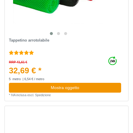
Tappetino arrotolabile
RRP 41,61 €
32,69 € *
5
metro
| 6,54 € / metro
Mostra oggetto
*
IVA inclusa
escl.
Spedizione