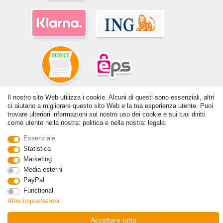
Il nostro sito Web utilizza i cookie. Alcuni di questi sono essenziali, altri
© Copyright 2026 | Tutti i diritti riservati. - Tutti i diritti riservati. Prezzi
ci aiutano a migliorare questo sito Web e la tua esperienza utente. Puoi
incl. 19% di imposta sul valore aggiunto | prezzi base vedi dettaglio
trovare ulteriori informazioni sul nostro uso dei cookie e sui tuoi diritti
articolo | *Si applica alle consegne in Italia!
come utente nella nostra: politica e nella nostra: legale.
Contatto
Withdraw from contract here
Essenziale
Statistica
Marketing
Media esterni
PayPal
Functional
Altre impostazioni
Accettare tutto