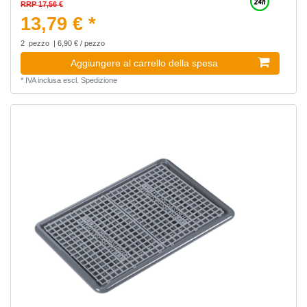
RRP 17,56 €
13,79 € *
2
pezzo
| 6,90 € / pezzo
Aggiungere al carrello della spesa
*
IVA inclusa
escl.
Spedizione