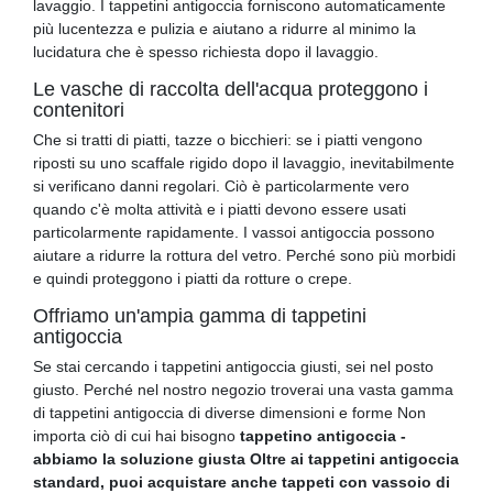
lavaggio. I tappetini antigoccia forniscono automaticamente
più lucentezza e pulizia e aiutano a ridurre al minimo la
lucidatura che è spesso richiesta dopo il lavaggio.
Le vasche di raccolta dell'acqua proteggono i
contenitori
Che si tratti di piatti, tazze o bicchieri: se i piatti vengono
riposti su uno scaffale rigido dopo il lavaggio, inevitabilmente
si verificano danni regolari. Ciò è particolarmente vero
quando c'è molta attività e i piatti devono essere usati
particolarmente rapidamente. I vassoi antigoccia possono
aiutare a ridurre la rottura del vetro. Perché sono più morbidi
e quindi proteggono i piatti da rotture o crepe.
Offriamo un'ampia gamma di tappetini
antigoccia
Se stai cercando i tappetini antigoccia giusti, sei nel posto
giusto. Perché nel nostro negozio troverai una vasta gamma
di tappetini antigoccia di diverse dimensioni e forme Non
importa ciò di cui hai bisogno
tappetino antigoccia -
abbiamo la soluzione giusta Oltre ai tappetini antigoccia
standard, puoi acquistare anche tappeti con vassoio di