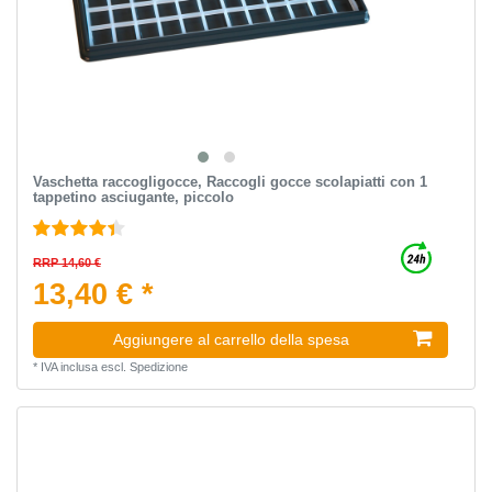
Vaschetta raccogligocce, Raccogli gocce scolapiatti con 1
tappetino asciugante, piccolo
RRP 14,60 €
13,40 € *
Aggiungere al carrello della spesa
*
IVA inclusa
escl.
Spedizione