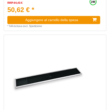
RRP 64,43 €
50,62 € *
Aggiungere al carrello della spesa
*
IVA inclusa
escl.
Spedizione