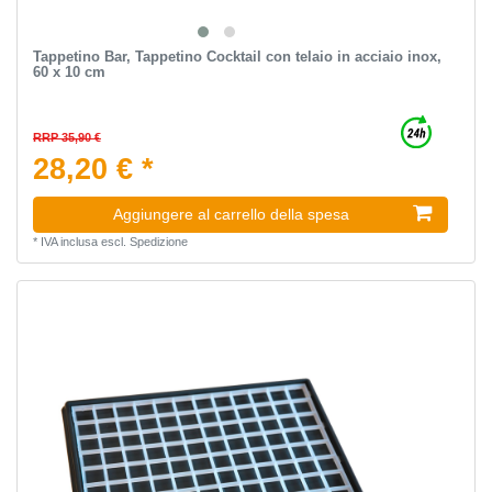
Tappetino Bar, Tappetino Cocktail con telaio in acciaio inox,
60 x 10 cm
RRP 35,90 €
28,20 € *
Aggiungere al carrello della spesa
*
IVA inclusa
escl.
Spedizione