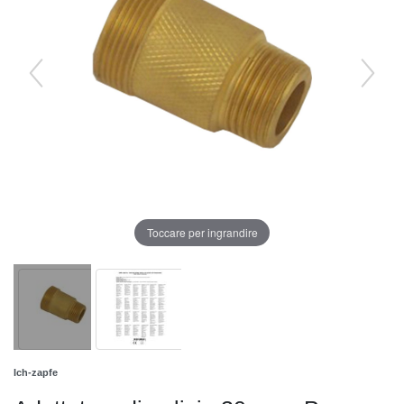
Toccare per ingrandire
Ich-zapfe