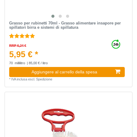
Grasso per rubinetti 70ml - Grasso alimentare insapore per
spillatori birra e sistemi di spillatura
RRP 6,24 €
5,95 € *
70
millilitro
| 85,00 € / litro
Aggiungere al carrello della spesa
*
IVA inclusa
escl.
Spedizione