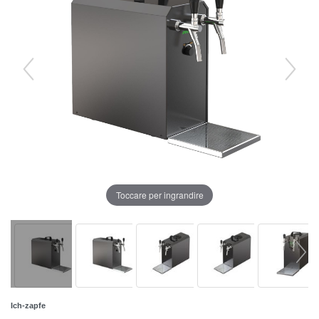
Toccare per ingrandire
Ich-zapfe