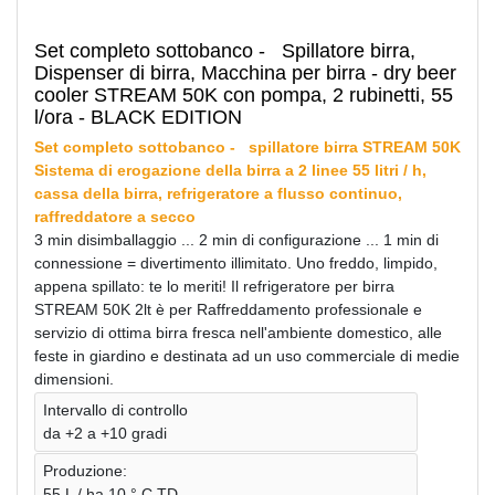
Set completo sottobanco -
Spillatore birra,
Dispenser di birra, Macchina per birra - dry beer
cooler STREAM 50K con pompa, 2 rubinetti, 55
l/ora - BLACK EDITION
Set completo sottobanco -
spillatore birra STREAM 50K
Sistema di erogazione della birra a 2 linee 55 litri / h,
cassa della birra, refrigeratore a flusso continuo,
raffreddatore a secco
3 min disimballaggio ... 2 min di configurazione ... 1 min di
connessione = divertimento illimitato. Uno freddo, limpido,
appena spillato: te lo meriti! Il refrigeratore per birra
STREAM 50K 2lt è per Raffreddamento professionale e
servizio di ottima birra fresca nell'ambiente domestico, alle
feste in giardino e destinata ad un uso commerciale di medie
dimensioni.
Intervallo di controllo
da +2 a +10 gradi
Produzione:
55 L / ha 10 ° C TD