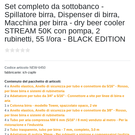
Set completo da sottobanco -
Spillatore birra, Dispenser di birra,
Macchina per birra - dry beer cooler
STREAM 50K con pompa, 2
rubinetti, 55 l/ora - BLACK EDITION
Codice articolo
NEW-6450
fabbricante:
ich-zapfe
Contenuto del pacchetto di articoli:
4 x
Anello elastico, Anello di sicurezza per tubo e connettore da 5/16" - Rosso,
per linee birra e sistemi di rubinetteria
2 x
Adattatore per tubo da 3/4" a 5/16" - Connettore a vite per linee di birra e
aria
1 x
Сolonna birra - modello Tower, spazzolato opaco, 2 vie
4 x
Anello elastico, Anello di sicurezza per tubo e connettore da 3/8" - Rosso,
per linee birra e sistemi di rubinetteria
4 x
Tubo per aria compressa NW 6 mm (5/16" / 8 mm) venduto al metro - Per la
ristorazione e l'industria
2 x
Tubo trasparente, tubo per birra - 7 mm, completo, 3.0 m
2 x
Adattatore di pulizia 30mm - Per rubinetti a pistone e compensatori (pulizia