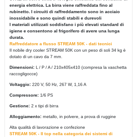
energia elettrica. La birra viene raffreddata fino al
rubinetto. I circuiti di raffreddamento sono in acciaio
inossidabile e sono quindi stabili e durevoli
I materiali utilizzati soddisfano i più elevati standard di
igiene e consentono al frigorifero di avere una lunga
durata.
Raffreddatore a flusso STREAM 50K - dati tecnici
Il nobile dry cooler STREAM 50K con un peso di soli 34 kg è
dotato di un cavo da 7 mm.
Dimensioni:
L / P / A / 210х405х410 (compresa la vaschetta
raccogligocce)
Voltaggio:
220 V, 50 Hz, 267 W, 1,16 A
Compressore:
1/6 PS
Gestione:
2 x tipi di birra
Alloggiamento:
metallo, in polvere, a prova di ruggine
Alta qualità di lavorazione e confezione
STREAM 50K - Il top nella categoria dei sistemi di