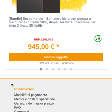
[Bundle] Set completo - Spillatore birra con pompa a
membrana - Stream 50/K, dispenser birra, macchina per
birra 2-linee, 55 litri/h
RRP 1.203,00 €
945,00 € *
Mostra oggetto
*
IVA inclusa
escl.
Spedizione
Informazioni
Modalità di pagamento
Metodi e costi di spedizione
Garanzia del miglior prezzo
FAQ
Сontattaci