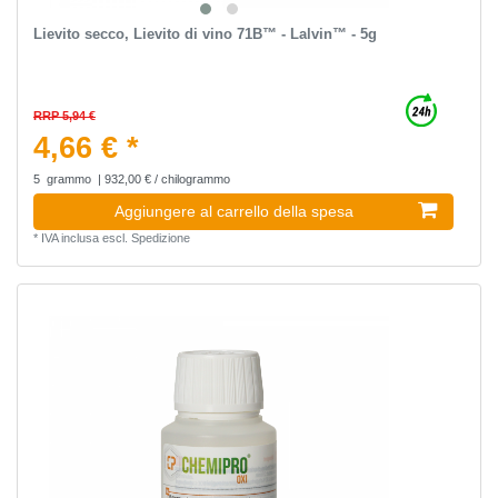
Lievito secco, Lievito di vino 71B™ - Lalvin™ - 5g
RRP 5,94 €
4,66 € *
5
grammo
| 932,00 € / chilogrammo
Aggiungere al carrello della spesa
*
IVA inclusa
escl.
Spedizione