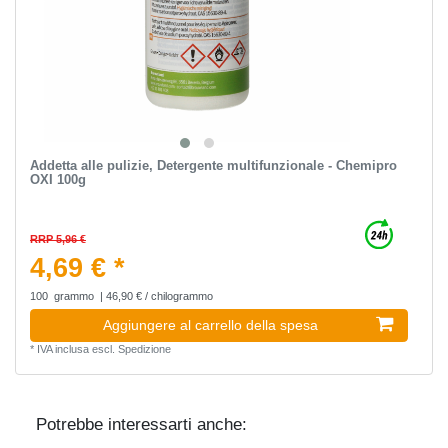
Addetta alle pulizie, Detergente multifunzionale - Chemipro
OXI 100g
RRP 5,96 €
4,69 € *
100
grammo
| 46,90 € / chilogrammo
Aggiungere al carrello della spesa
*
IVA inclusa
escl.
Spedizione
Potrebbe interessarti anche: