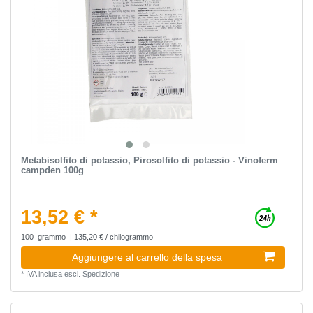
Metabisolfito di potassio, Pirosolfito di potassio - Vinoferm
campden 100g
13,52 € *
100
grammo
| 135,20 € / chilogrammo
Aggiungere al carrello della spesa
*
IVA inclusa
escl.
Spedizione