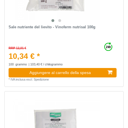
Sale nutriente del lievito - Vinoferm nutrisal 100g
RRP 12,01 €
10,34 € *
100
grammo
| 103,40 € / chilogrammo
Aggiungere al carrello della spesa
*
IVA inclusa
escl.
Spedizione