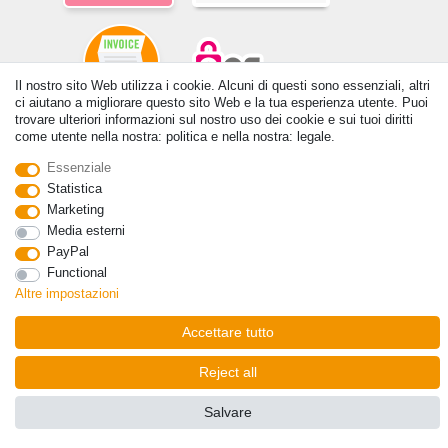
Il nostro sito Web utilizza i cookie. Alcuni di questi sono essenziali, altri
ci aiutano a migliorare questo sito Web e la tua esperienza utente. Puoi
trovare ulteriori informazioni sul nostro uso dei cookie e sui tuoi diritti
© Copyright 2026 | Tutti i diritti riservati. - Tutti i diritti riservati. Prezzi
come utente nella nostra: politica e nella nostra: legale.
incl. 19% di imposta sul valore aggiunto | prezzi base vedi dettaglio
Essenziale
articolo | *Si applica alle consegne in Italia!
Statistica
Contatto
Withdraw from contract here
Marketing
Media esterni
PayPal
Functional
Altre impostazioni
Accettare tutto
Reject all
Salvare