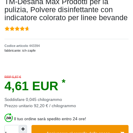
TM-Desana Max Prodotti per la
pulizia, Polvere disinfettante con
indicatore colorato per linee bevande
Codice articolo
443394
fabbricante:
ich-zapfe
RRP 5,87 €
*
4,61 EUR
Soddisfare
0,045
chilogrammo
Prezzo unitario
92,20 € / chilogrammo
Il tuo ordine sarà spedito entro 24 ore!