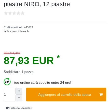
piastre NIRO, 12 piastre
Codice articolo
443613
fabbricante:
ich-zapfe
RRP 111,92 €
*
87,93 EUR
Soddisfare
1
pezzo
Il tuo ordine sarà spedito entro 24 ore!
Aggiungere al carrello della spesa
Lista dei desideri