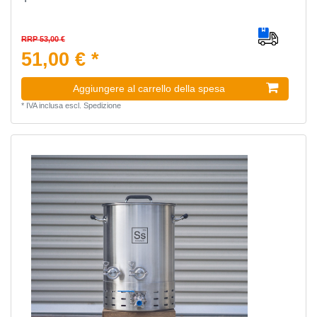
RRP 53,00 €
51,00 € *
Aggiungere al carrello della spesa
*
IVA inclusa
escl.
Spedizione