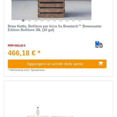
Brew Kettle, Bollitore per birra Ss Brewtech™ Brewmaster
Edition Bollitore 38L (10 gal)
RRP 593,32 €
466,18 € *
Aggiungere al carrello della spesa
*
IVA inclusa
escl.
Spedizione