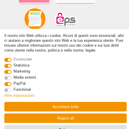
Il nostro sito Web utilizza i cookie. Alcuni di questi sono essenziali, altri
© Copyright 2026 | Tutti i diritti riservati. - Tutti i diritti riservati. Prezzi
ci aiutano a migliorare questo sito Web e la tua esperienza utente. Puoi
incl. 19% di imposta sul valore aggiunto | prezzi base vedi dettaglio
trovare ulteriori informazioni sul nostro uso dei cookie e sui tuoi diritti
come utente nella nostra: politica e nella nostra: legale.
articolo | *Si applica alle consegne in Italia!
Essenziale
Contatto
Withdraw from contract here
Statistica
Marketing
Media esterni
PayPal
Functional
Altre impostazioni
Accettare tutto
Reject all