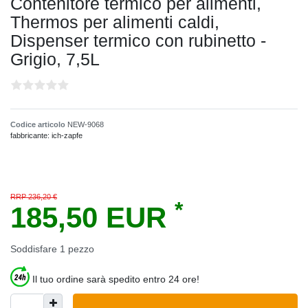
Contenitore termico per alimenti,
Thermos per alimenti caldi,
Dispenser termico con rubinetto -
Grigio, 7,5L
Codice articolo
NEW-9068
fabbricante:
ich-zapfe
RRP 236,20 €
*
185,50 EUR
Soddisfare
1
pezzo
Il tuo ordine sarà spedito entro 24 ore!