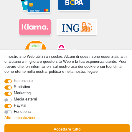
Il nostro sito Web utilizza i cookie. Alcuni di questi sono essenziali, altri
ci aiutano a migliorare questo sito Web e la tua esperienza utente. Puoi
trovare ulteriori informazioni sul nostro uso dei cookie e sui tuoi diritti
come utente nella nostra: politica e nella nostra: legale.
© Copyright 2026 | Tutti i diritti riservati. - Tutti i diritti riservati. Prezzi
incl. 19% di imposta sul valore aggiunto | prezzi base vedi dettaglio
Essenziale
articolo | *Si applica alle consegne in Italia!
Statistica
Marketing
Contatto
Withdraw from contract here
Media esterni
PayPal
Functional
Altre impostazioni
Accettare tutto