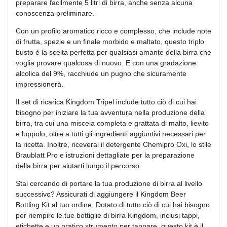
preparare facilmente 5 litri di birra, anche senza alcuna
conoscenza preliminare.
Con un profilo aromatico ricco e complesso, che include note
di frutta, spezie e un finale morbido e maltato, questo triplo
busto è la scelta perfetta per qualsiasi amante della birra che
voglia provare qualcosa di nuovo. E con una gradazione
alcolica del 9%, racchiude un pugno che sicuramente
impressionerà.
Il set di ricarica Kingdom Tripel include tutto ciò di cui hai
bisogno per iniziare la tua avventura nella produzione della
birra, tra cui una miscela completa e grattata di malto, lievito
e luppolo, oltre a tutti gli ingredienti aggiuntivi necessari per
la ricetta. Inoltre, riceverai il detergente Chemipro Oxi, lo stile
Braublatt Pro e istruzioni dettagliate per la preparazione
della birra per aiutarti lungo il percorso.
Stai cercando di portare la tua produzione di birra al livello
successivo? Assicurati di aggiungere il Kingdom Beer
Bottling Kit al tuo ordine. Dotato di tutto ciò di cui hai bisogno
per riempire le tue bottiglie di birra Kingdom, inclusi tappi,
etichette e un pratico strumento per tappare, questo kit è il