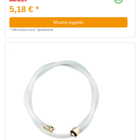
RRP 6,40 €
5,18 € *
Mostra oggetto
*
IVA inclusa
escl.
Spedizione