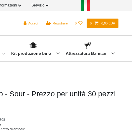
nformazioni
Servizio
Accedi
Registrare
0
0
0,00 EUR
Kit produzione birra
Attrezzatura Barman
b - Sour - Prezzo per unità 30 pezzi
508
e
etto di articoli: