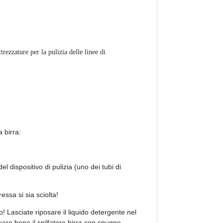
trezzature per la pulizia delle linee di
a birra:
l dispositivo di pulizia (uno dei tubi di
ssa si sia sciolta!
o! Lasciate riposare il liquido detergente nel
are bene il spillatore birra con spugne