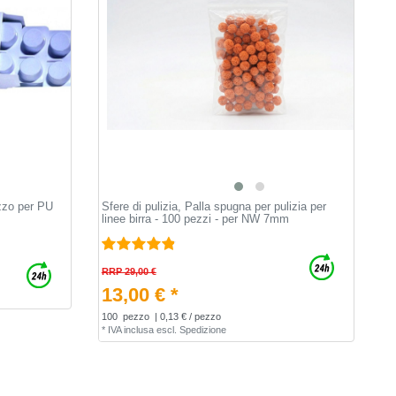
ezzo per PU
Sfere di pulizia, Palla spugna per pulizia per
linee birra - 100 pezzi - per NW 7mm
RRP 29,00 €
13,00 € *
100
pezzo
| 0,13 € / pezzo
*
IVA inclusa
escl.
Spedizione