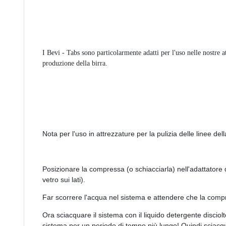
I Bevi - Tabs sono particolarmente adatti per l'uso nelle nostre at
produzione della birra.
Nota per l'uso in attrezzature per la pulizia delle linee dell
Posizionare la compressa (o schiacciarla) nell'adattatore de
vetro sui lati).
Far scorrere l'acqua nel sistema e attendere che la compre
Ora sciacquare il sistema con il liquido detergente disciolt
sistema per un periodo di tempo più lungo! Quindi sciacqu