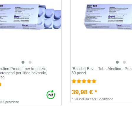
alino Prodotti per la pulizia,
[Bundle] Bevi - Tab - Alcalina - Pr
tergenti per linee bevande,
30 pezzi
zzo
39,98 € *
*
IVA inclusa
escl.
Spedizione
l.
Spedizione