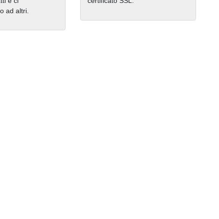
ti e ci
certificato SSL.
ad altri.