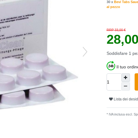
30 x
Bevi Tabs Saue
al pezzo
RRP 33,00 €
28,0
Soddisfare
1
pe
Il tuo ordi
Lista dei desid
* IVA inclusa escl.
Spe