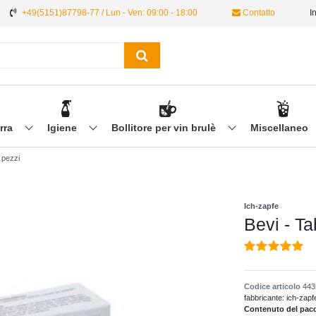
+49(5151)87798-77 / Lun - Ven: 09:00 - 18:00
Contatto
I
irra
Igiene
Bollitore per vin brulè
Miscellaneo
 pezzi
Ich-zapfe
Bevi - Ta
Codice articolo
443
fabbricante:
ich-zapf
Contenuto del pacch