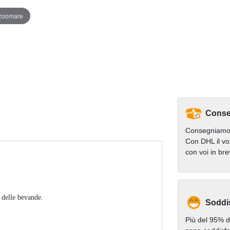
 zoomare
Conse
Consegniamo 
Con DHL il vo
con voi in br
 delle bevande.
Soddi
Più del 95% de