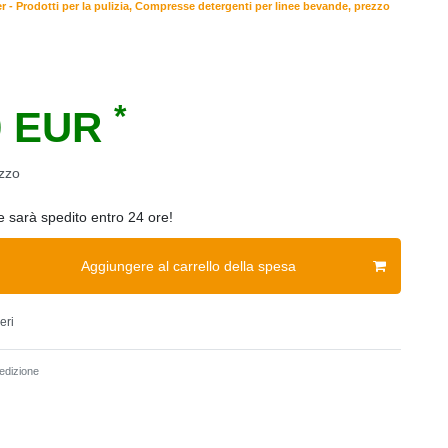
r - Prodotti per la pulizia, Compresse detergenti per linee bevande, prezzo
*
0 EUR
zzo
ne sarà spedito entro 24 ore!
Aggiungere al carrello della spesa
eri
dizione