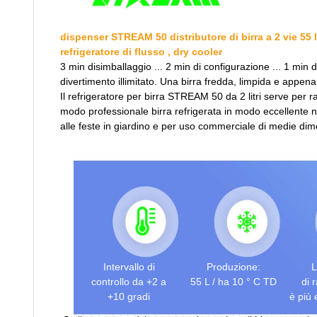
dispenser STREAM 50 distributore di birra a 2 vie 55 lit
refrigeratore di flusso , dry cooler
3 min disimballaggio ... 2 min di configurazione ... 1 min
divertimento illimitato. Una birra fredda, limpida e appena s
Il refrigeratore per birra STREAM 50 da 2 litri serve per r
modo professionale birra refrigerata in modo eccellente 
alle feste in giardino e per uso commerciale di medie dim
Intervallo di
Produzione:
L
controllo da +2 a
55 L / ha 10 ° C TD
di 
+10 gradi
è più 