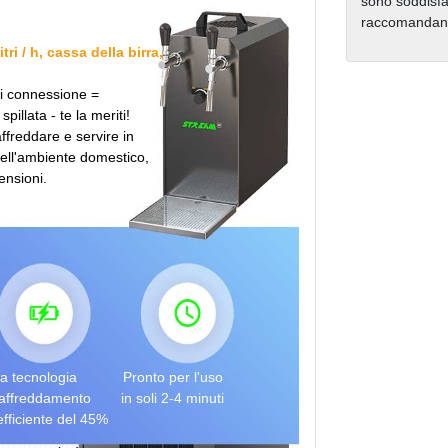
sono soddisfat
raccomandano 
ri / h, cassa della birra,
 di connessione =
pillata - te la meriti!
affreddare e servire in
nell'ambiente domestico,
ensioni.
a tecnologia
Pronto per l'uso
raffreddamento
in soli 2-4 minuti
efficiente del 45%