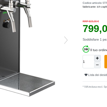
Codice articolo
ST
fabbricante:
ich-zapf
RRP 923,00 €
799,
Soddisfare
1
pe
Il tuo ordi
Lista dei desid
* IVA inclusa escl.
Spe