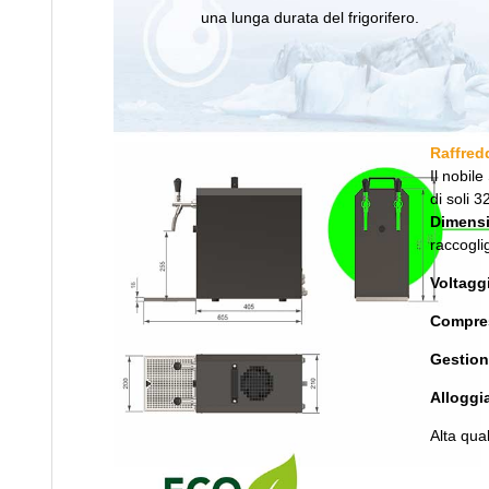
una lunga durata del frigorifero.
Raffred
Il nobil
di soli 
Dimensi
raccogli
Voltagg
Compre
Gestion
Alloggi
Alta qua