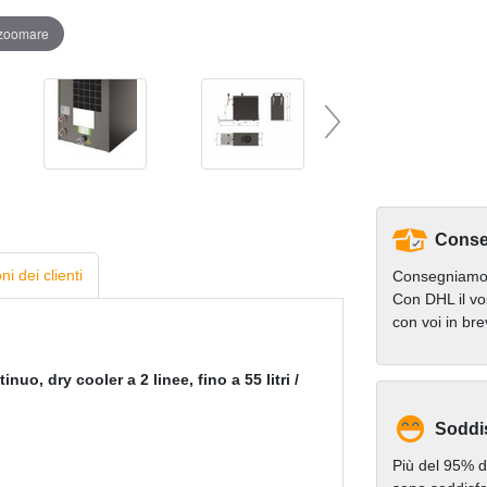
 zoomare
Conse
i dei clienti
Consegniamo 
Con DHL il vo
con voi in br
nuo, dry cooler a 2 linee, fino a 55 litri /
Soddi
Più del 95% de