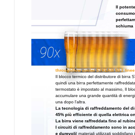
Il poten
consumo 
perfettam
schiuma
throughflow cooler STREAM 50 2 linee -
Il blocco termico del distributore di birr
quindi una birra perfettamente raffreddata
termostato è impostato al massimo, Il blo
accumulare una grande quantità di energia
una dopo l'altra.
La tecnologia di raffreddamento del di
45% più efficiente di quella elettrica
La birra viene raffreddata fino al rubin
I circuiti di raffreddamento sono in ac
e durevoli
I materiali utilizzati soddisfan