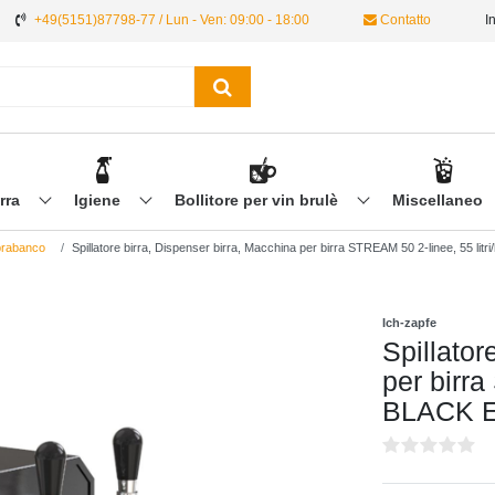
+49(5151)87798-77 / Lun - Ven: 09:00 - 18:00
Contatto
I
irra
Igiene
Bollitore per vin brulè
Miscellaneo
oprabanco
Spillatore birra, Dispenser birra, Macchina per birra STREAM 50 2-linee, 55 li
Ich-zapfe
Spillator
per birra
BLACK 