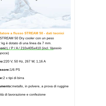
datore a flusso STREAM 50 - dati tecnici
e STREAM 50 Dry cooler con un peso
32 kg è dotato di una linea da 7 mm.
oni:
L / P / A / 210х405х410 (incl. Vassoio
gocce)
io:
220 V, 50 Hz, 267 W, 1,16 A
ssore:
1/6 PS
e:
2 x tipi di birra
amento:
metallo, in polvere, a prova di ruggine
lità di lavorazione e confezione