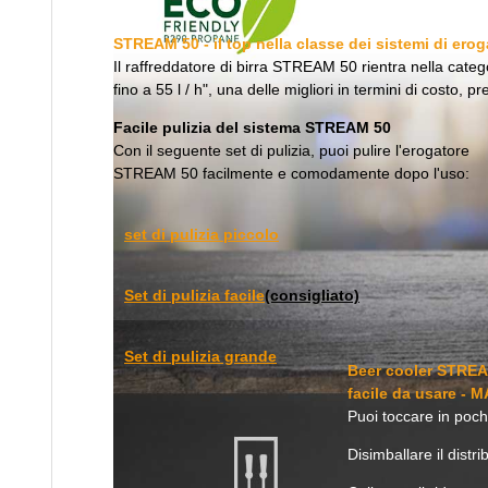
STREAM 50 - il top nella classe dei sistemi di erog
Il raffreddatore di birra STREAM 50 rientra nella categ
fino a 55 l / h", una delle migliori in termini di costo, p
Facile pulizia del sistema STREAM 50
Con il seguente set di pulizia, puoi pulire l'erogatore
STREAM 50 facilmente e comodamente dopo l'uso:
set di pulizia piccolo
Set di pulizia facile
(consigliato)
Set di pulizia grande
Beer cooler STREA
facile da usare - M
Puoi toccare in poch
Disimballare il distri