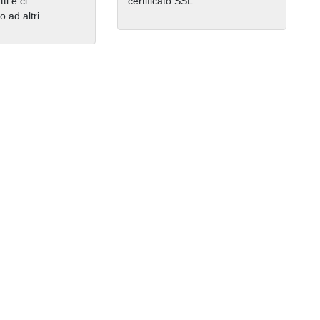
ti e ci
certificato SSL.
ad altri.