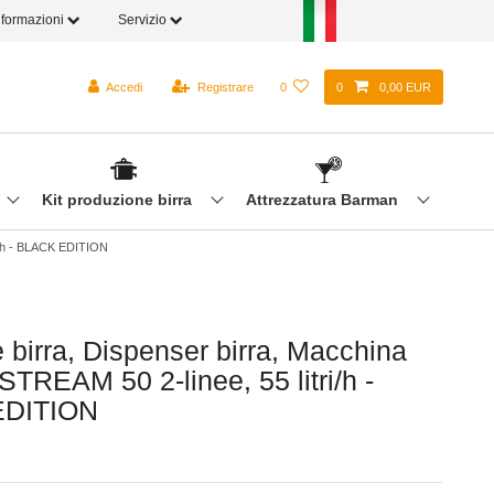
nformazioni
Servizio
Accedi
Registrare
0
0
0,00 EUR
Kit produzione birra
Attrezzatura Barman
tri/h - BLACK EDITION
e birra, Dispenser birra, Macchina
 STREAM 50 2-linee, 55 litri/h -
EDITION