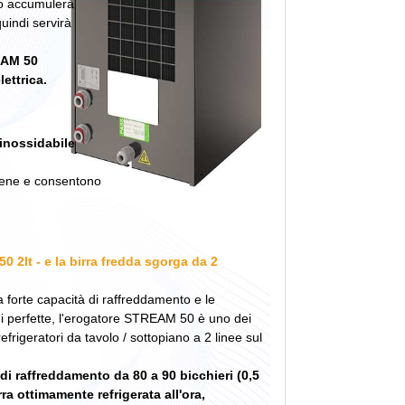
co accumulerà
uindi servirà
EAM 50
ettrica.
 inossidabile
igiene e consentono
 2lt - e la birra fredda sgorga da 2
 forte capacità di raffreddamento e le
i perfette, l'erogatore STREAM 50 è uno dei
refrigeratori da tavolo / sottopiano a 2 linee sul
di raffreddamento da 80 a 90 bicchieri (0,5
birra ottimamente refrigerata all'ora,