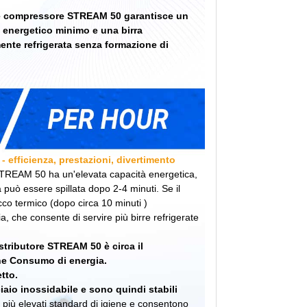
te compressore STREAM 50 garantisce un
energetico minimo e una birra
ente refrigerata senza formazione di
 efficienza, prestazioni, divertimento
a STREAM 50 ha un'elevata capacità energetica,
 può essere spillata dopo 2-4 minuti. Se il
cco termico (dopo circa 10 minuti )
, che consente di servire più birre refrigerate
stributore STREAM 50 è circa il
 one Consumo di energia.
etto.
ciaio inossidabile e sono quindi stabili
o i più elevati standard di igiene e consentono