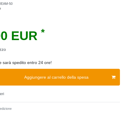
REAM-50
e
*
00 EUR
zzo
ne sarà spedito entro 24 ore!
Aggiungere al carrello della spesa
eri
dizione