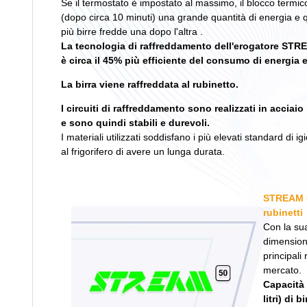
Se il termostato è impostato al massimo, il blocco termi
(dopo circa 10 minuti) una grande quantità di energia e q
più birre fredde una dopo l'altra .
La tecnologia di raffreddamento dell'erogatore STR
è circa il 45% più efficiente del consumo di energia el
La birra viene raffreddata al rubinetto.
I circuiti di raffreddamento sono realizzati in acciaio
e sono quindi stabili e durevoli.
I materiali utilizzati soddisfano i più elevati standard di 
al frigorifero di avere un lunga durata.
STREAM 50
rubinetti
Con la sua
dimension
principali 
mercato.
Capacità 
litri) di 