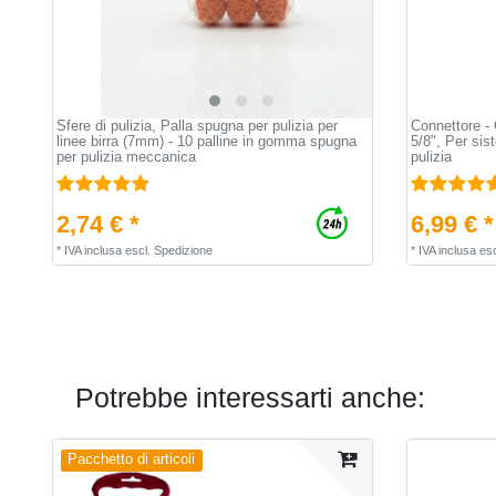
Sfere di pulizia, Palla spugna per pulizia per
Connettore - 
linee birra (7mm) - 10 palline in gomma spugna
5/8", Per sist
per pulizia meccanica
pulizia
2,74 € *
6,99 € *
*
IVA inclusa
escl.
Spedizione
*
IVA inclusa
esc
Potrebbe interessarti anche:
Pacchetto di articoli