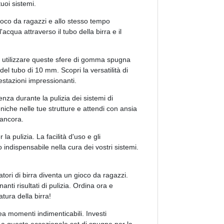
uoi sistemi.
gioco da ragazzi e allo stesso tempo
acqua attraverso il tubo della birra e il
uoi utilizzare queste sfere di gomma spugna
del tubo di 10 mm. Scopri la versatilità di
estazioni impressionanti.
enza durante la pulizia dei sistemi di
eniche nelle tue strutture e attendi con ansia
 ancora.
la pulizia. La facilità d'uso e gli
 indispensabile nella cura dei vostri sistemi.
latori di birra diventa un gioco da ragazzi.
anti risultati di pulizia. Ordina ora e
atura della birra!
rea momenti indimenticabili. Investi
dati a questo eccezionale set di spugne per la