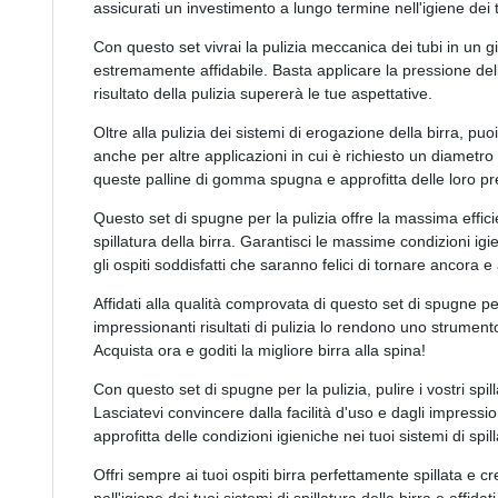
assicurati un investimento a lungo termine nell'igiene dei t
Con questo set vivrai la pulizia meccanica dei tubi in un 
estremamente affidabile. Basta applicare la pressione dell'
risultato della pulizia supererà le tue aspettative.
Oltre alla pulizia dei sistemi di erogazione della birra, p
anche per altre applicazioni in cui è richiesto un diametro 
queste palline di gomma spugna e approfitta delle loro pr
Questo set di spugne per la pulizia offre la massima effici
spillatura della birra. Garantisci le massime condizioni igi
gli ospiti soddisfatti che saranno felici di tornare ancora e
Affidati alla qualità comprovata di questo set di spugne per 
impressionanti risultati di pulizia lo rendono uno strumento
Acquista ora e goditi la migliore birra alla spina!
Con questo set di spugne per la pulizia, pulire i vostri spil
Lasciatevi convincere dalla facilità d'uso e dagli impression
approfitta delle condizioni igieniche nei tuoi sistemi di spill
Offri sempre ai tuoi ospiti birra perfettamente spillata e c
nell'igiene dei tuoi sistemi di spillatura della birra e affi