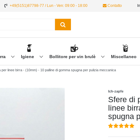
+49(5151)87798-77 / Lun - Ven: 09:00 - 18:00
Contatto
I
irra
Igiene
Bollitore per vin brulè
Miscellaneo
zia per linee birra - (10mm) - 10 palline di gomma spugna per pulizia meccanica
Ich-zapfe
Sfere di 
linee bir
spugna p