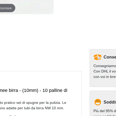
 zoomare
Conse
Consegniamo 
Con DHL il vo
con voi in br
inee birra - (10mm) - 10 palline di
Soddi
esto pratico set di spugne per la pulizia. Le
no adatte per tubi da birra NW 10 mm.
Più del 95% de