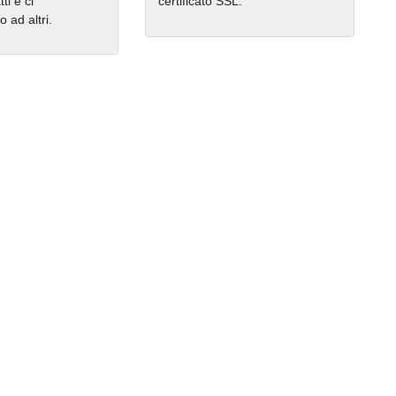
ti e ci
certificato SSL.
ad altri.