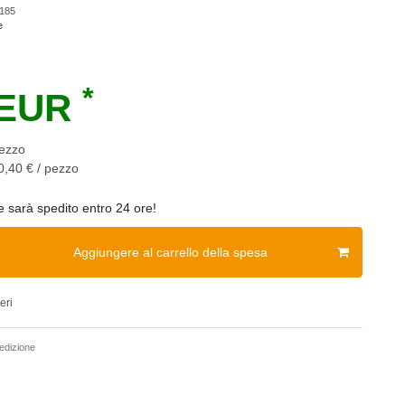
185
e
*
 EUR
ezzo
0,40 € / pezzo
ne sarà spedito entro 24 ore!
Aggiungere al carrello della spesa
eri
dizione