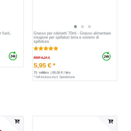
 fusti,
Grasso per rubinetti 70ml - Grasso alimentare
insapore per spillatori birra e sistemi di
spillatura
RRP 6,24 €
5,95 € *
70
millilitro
| 85,00 € / litro
*
IVA inclusa
escl.
Spedizione