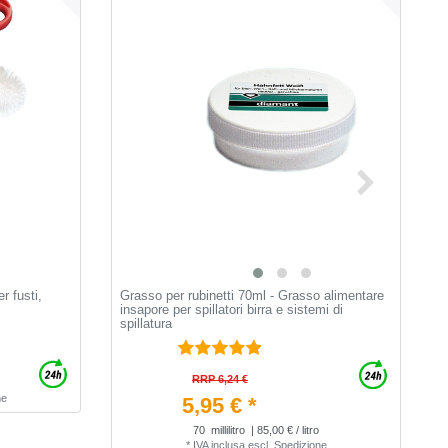
r fusti,
Grasso per rubinetti 70ml - Grasso alimentare
[
insapore per spillatori birra e sistemi di
S
spillatura
p
d
RRP 6,24 €
ne
5,95 € *
70
millilitro
| 85,00 € / litro
*
IVA inclusa
escl.
Spedizione