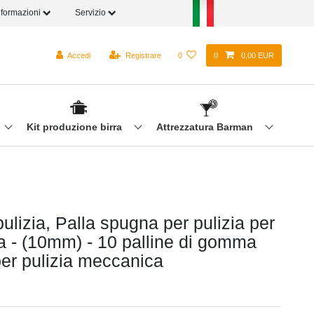
nformazioni
Servizio
Accedi
Registrare
0
0
0,00 EUR
Kit produzione birra
Attrezzatura Barman
pulizia, Palla spugna per pulizia per
ra - (10mm) - 10 palline di gomma
er pulizia meccanica