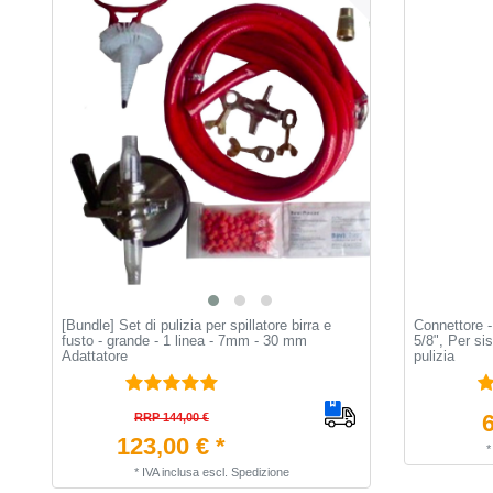
[Bundle] Set di pulizia per spillatore birra e
Connettore -
fusto - grande - 1 linea - 7mm - 30 mm
5/8", Per sis
Adattatore
pulizia
6
RRP 144,00 €
123,00 € *
*
IVA inclusa
escl.
Spedizione