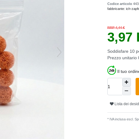
Codice articolo
443
fabbricante:
ich-zapf
RRP 4,44 €
3,97
Soddisfare
10
p
Prezzo unitario
Il tuo ordi
Lista dei desid
* IVA inclusa escl.
Spe