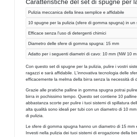
Caratteristiche del set di spugne per la
Pulizia meccanica della linea semplice e affidabile
10 spugne per la pulizia (sfere di gomma spugna) in un 
Efficace senza l'uso di detergenti chimici
Diametro delle sfere di gomma spugna: 15 mm
Adatto per i seguenti diametri di cavo: 10 mm (NW 10 
Con questo set di spugne per la pulizia, pulire i vostri sist
ragazzi e sarà affidabile. L'innovativa tecnologia delle s
efficacemente la melma della birra senza la necessità di d
Grazie alle pratiche palline in gomma spugna potrai pulire f
birra in pochissimo tempo. Questo set contiene 10 pall
abbastanza scorte per pulire i tuoi sistemi di spillatura d
alta qualità sono ideali per tubi con un diametro di 10 mm 
di pulizia.
Le sfere di gomma spugna hanno un diametro di 15 mm e 
Investi nella pulizia dei tuoi sistemi di erogazione della b