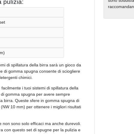
sono soddisfat
 pulizia:
raccomandano 
set
mm)
emi di spillatura della birra sarà un gioco da
fere di gomma spugna consente di sciogliere
etergenti chimici.
acilmente i tuoi sistemi di spillatura della
ine di gomma spugna per avere sempre
ella birra. Queste sfere in gomma spugna di
(NW 10 mm) per ottenere i migliori risultati
non sono solo efficaci ma anche durevoli.
irra con questo set di spugne per la pulizia e